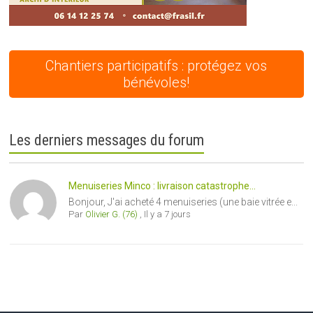
Chantiers participatifs : protégez vos
bénévoles!
Les derniers messages du forum
Menuiseries Minco : livraison catastrophe...
Bonjour, J'ai acheté 4 menuiseries (une baie vitrée e...
Par
Olivier G. (76)
,
Il y a 7 jours