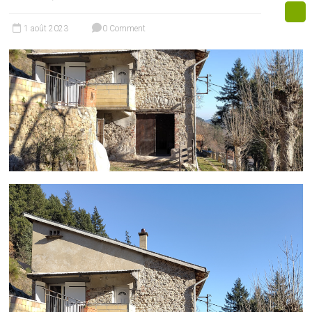
1 août 2023
0 Comment