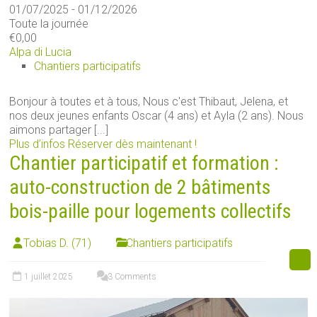
01/07/2025 - 01/12/2026
Toute la journée
€0,00
Alpa di Lucia
Chantiers participatifs
Bonjour à toutes et à tous, Nous c'est Thibaut, Jelena, et
nos deux jeunes enfants Oscar (4 ans) et Ayla (2 ans). Nous
aimons partager [...]
Plus d’infos
Réserver dès maintenant !
Chantier participatif et formation :
auto-construction de 2 bâtiments
bois-paille pour logements collectifs
Tobias D. (71)
Chantiers participatifs
1 juillet 2025
3 Comments