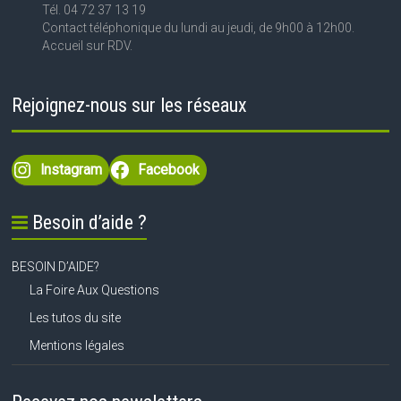
Tél. 04 72 37 13 19
Contact téléphonique du lundi au jeudi, de 9h00 à 12h00.
Accueil sur RDV.
Rejoignez-nous sur les réseaux
Instagram
Facebook
Besoin d’aide ?
BESOIN D’AIDE?
La Foire Aux Questions
Les tutos du site
Mentions légales