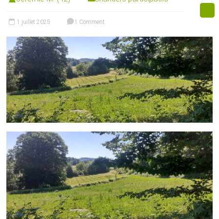
1 juillet 2025
1 Comment