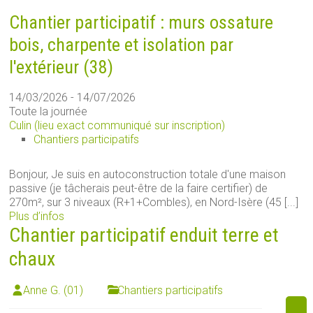
Chantier participatif : murs ossature
bois, charpente et isolation par
l'extérieur (38)
14/03/2026 - 14/07/2026
Toute la journée
Culin (lieu exact communiqué sur inscription)
Chantiers participatifs
Bonjour, Je suis en autoconstruction totale d'une maison
passive (je tâcherais peut-être de la faire certifier) de
270m², sur 3 niveaux (R+1+Combles), en Nord-Isère (45 [...]
Plus d’infos
Chantier participatif enduit terre et
chaux
Anne G. (01)
Chantiers participatifs