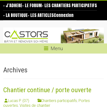
Skip
– J’ADHERE
– LE FORUM
– LES CHANTIERS PARTICIPATIFS
to
content
– LA BOUTIQUE
– LES ARTICLES
Connexion
Les
Castors
Bâtir
Menu
et
rénover
soi-
Archives
même
Chantier continue / porte ouverte
Lucas P. (07)
Chantiers participatifs
,
Portes
ouvertes
,
Visites de chantier