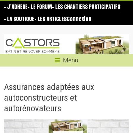
Skip
– J’ADHERE
– LE FORUM
– LES CHANTIERS PARTICIPATIFS
to
content
– LA BOUTIQUE
– LES ARTICLES
Connexion
Les
Castors
Bâtir
Menu
et
rénover
soi-
Assurances adaptées aux
même
autoconstructeurs et
autorénovateurs