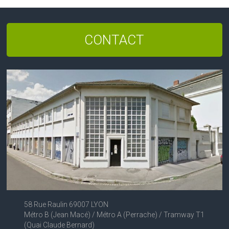
CONTACT
58 Rue Raulin 69007 LYON
Métro B (Jean Macé) / Métro A (Perrache) / Tramway T1
(Quai Claude Bernard)