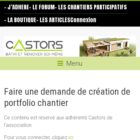
Skip
– J’ADHERE
– LE FORUM
– LES CHANTIERS PARTICIPATIFS
to
content
– LA BOUTIQUE
– LES ARTICLES
Connexion
Les
Castors
Bâtir
Menu
et
rénover
soi-
Faire une demande de création de
même
portfolio chantier
Ce contenu est réservé aux adhérents Castors de
l'association.
Pour vous connecter, cliquez
ici
.