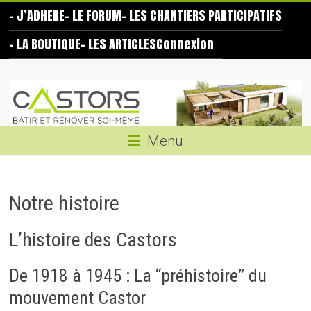
Skip
– J’ADHERE
– LE FORUM
– LES CHANTIERS PARTICIPATIFS
to
content
– LA BOUTIQUE
– LES ARTICLES
Connexion
Les
Castors
Bâtir
Menu
et
rénover
soi-
Notre histoire
même
L’histoire des Castors
De 1918 à 1945 : La “préhistoire” du
mouvement Castor