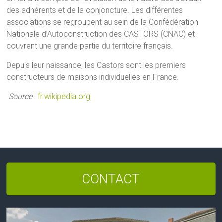
des adhérents et de la conjoncture. Les différentes
associations se regroupent au sein de la Confédération
Nationale d’Autoconstruction des CASTORS (CNAC) et
couvrent une grande partie du territoire français.
Depuis leur naissance, les Castors sont les premiers
constructeurs de maisons individuelles en France.
Source
:
fr.wikipedia.org
CONTACT