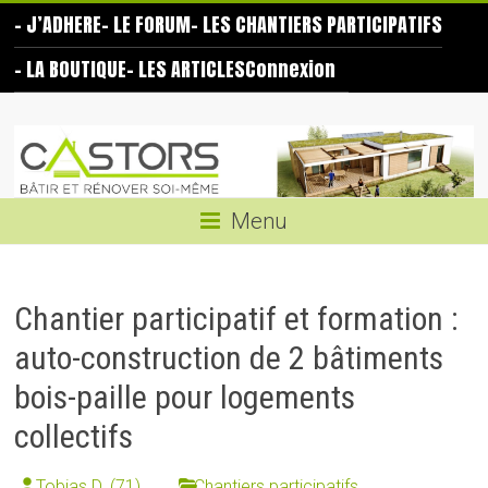
Skip
– J’ADHERE
– LE FORUM
– LES CHANTIERS PARTICIPATIFS
to
content
– LA BOUTIQUE
– LES ARTICLES
Connexion
Les
Castors
Bâtir
Menu
et
rénover
soi-
Chantier participatif et formation :
même
auto-construction de 2 bâtiments
bois-paille pour logements
collectifs
Tobias D. (71)
Chantiers participatifs