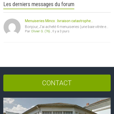
Les derniers messages du forum
Menuiseries Minco : livraison catastrophe...
Bonjour, J'ai acheté 4 menuiseries (une baie vitrée e...
Par
Olivier G. (76)
,
Il y a 3 jours
CONTACT