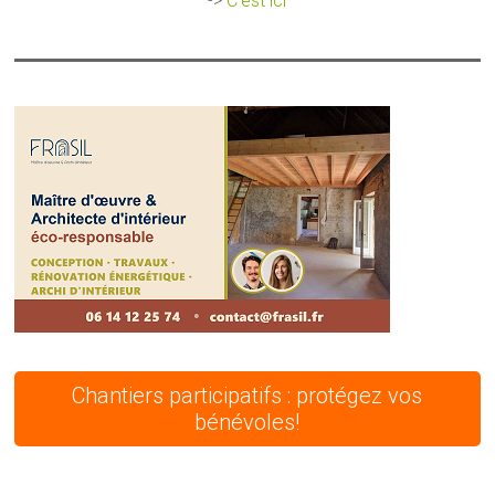
->
C'est ici
Chantiers participatifs : protégez vos
bénévoles!