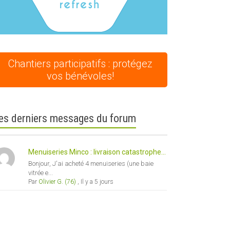
Chantiers participatifs : protégez
vos bénévoles!
es derniers messages du forum
Menuiseries Minco : livraison catastrophe...
Bonjour, J'ai acheté 4 menuiseries (une baie
vitrée e...
Par
Olivier G. (76)
,
Il y a 5 jours