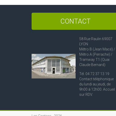
CONTACT
58 Rue Raulin 69007
LYON
Métro B (Jean Macé) /
Métro A (Perrache) /
Tramway T1 (Quai
Claude Bernard)
Tél. 04 72 37 13 19
Contact téléphonique
du lundi au jeudi, de
9h00 à 12h00. Accueil
sur RDV.
Les Castors -
2026