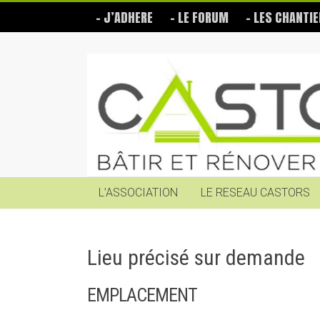
Skip
– J’ADHERE
– LE FORUM
– LES CHANTIE
to
content
Les
Castors
Bâtir
et
rénover
soi-
même
L’ASSOCIATION
LE RESEAU CASTORS
Lieu précisé sur demande
EMPLACEMENT