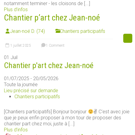
notamment terminer - les cloisons de [...]
Plus d’infos
Chantier p’art chez Jean-noé
Jean-noé D. (74)
Chantiers participatifs
1 juillet 2025
1 Comment
01
Juil
Chantier p'art chez Jean-noé
01/07/2025 - 20/05/2026
Toute la journée
Lieu précisé sur demande
Chantiers participatifs
[Chantiers participatifs] Bonjour bonjour
✌
C'est avec joie
que je peux enfin proposer à mon tour de proposer des
chantier part chez moi, juste à [...]
Plus d’infos