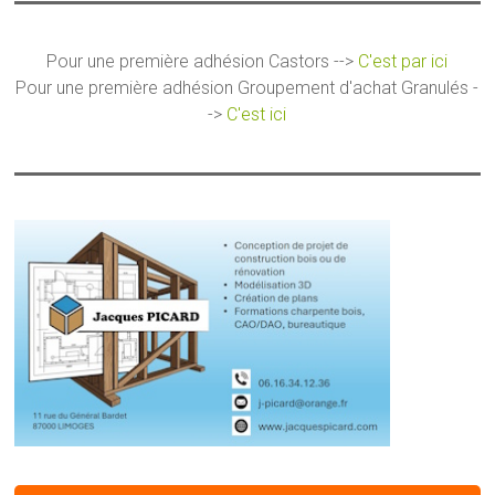
Pour une première adhésion Castors -->
C'est par ici
Pour une première adhésion Groupement d'achat Granulés -
->
C'est ici