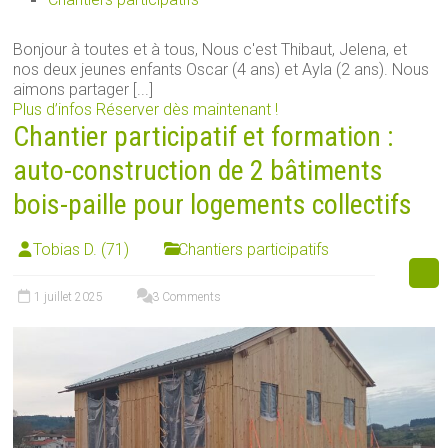
Bonjour à toutes et à tous, Nous c'est Thibaut, Jelena, et
nos deux jeunes enfants Oscar (4 ans) et Ayla (2 ans). Nous
aimons partager [...]
Plus d’infos
Réserver dès maintenant !
Chantier participatif et formation :
auto-construction de 2 bâtiments
bois-paille pour logements collectifs
Tobias D. (71)
Chantiers participatifs
1 juillet 2025
3 Comments