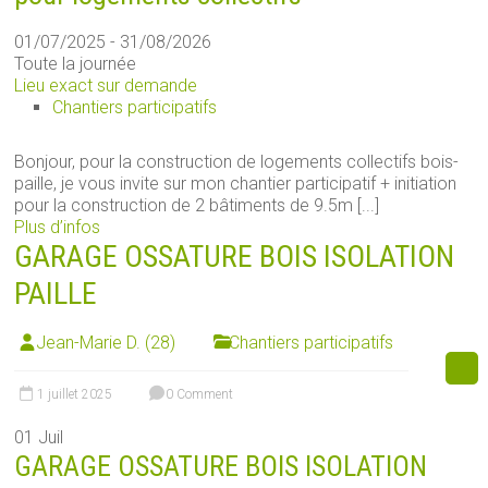
01/07/2025 - 31/08/2026
Toute la journée
Lieu exact sur demande
Chantiers participatifs
Bonjour, pour la construction de logements collectifs bois-
paille, je vous invite sur mon chantier participatif + initiation
pour la construction de 2 bâtiments de 9.5m [...]
Plus d’infos
GARAGE OSSATURE BOIS ISOLATION
PAILLE
Jean-Marie D. (28)
Chantiers participatifs
1 juillet 2025
0 Comment
01
Juil
GARAGE OSSATURE BOIS ISOLATION