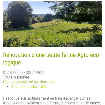
Rénovation d'une petite ferme Agro-éco-
logique
01/07/2025 - 30/04/2026
Toute la journée
Lieu exact précisé sur demande
Chantiers participatifs
Helloo, Je suis actuellement en train d'avancer sur les
travaux de rénovation sur la ferme, je souhaite, cette année,