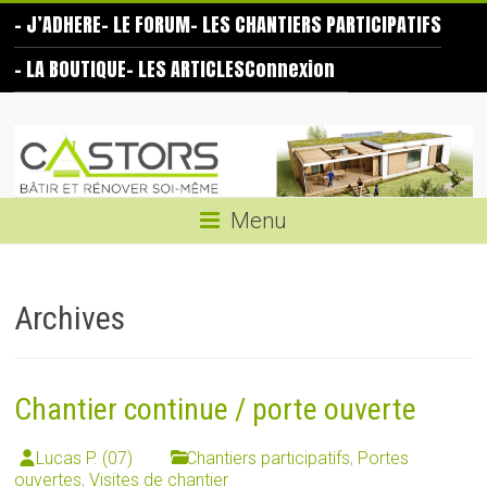
Skip
– J’ADHERE
– LE FORUM
– LES CHANTIERS PARTICIPATIFS
to
content
– LA BOUTIQUE
– LES ARTICLES
Connexion
Les
Castors
Bâtir
Menu
et
rénover
soi-
Archives
même
Chantier continue / porte ouverte
Lucas P. (07)
Chantiers participatifs
,
Portes
ouvertes
,
Visites de chantier