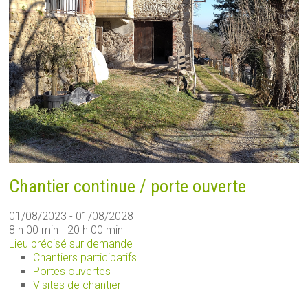
Chantier continue / porte ouverte
01/08/2023 - 01/08/2028
8 h 00 min - 20 h 00 min
Lieu précisé sur demande
Chantiers participatifs
Portes ouvertes
Visites de chantier