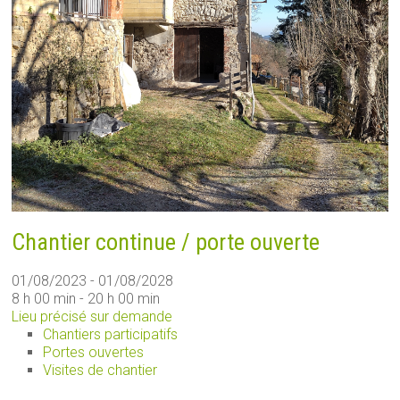
Chantier continue / porte ouverte
01/08/2023 - 01/08/2028
8 h 00 min - 20 h 00 min
Lieu précisé sur demande
Chantiers participatifs
Portes ouvertes
Visites de chantier