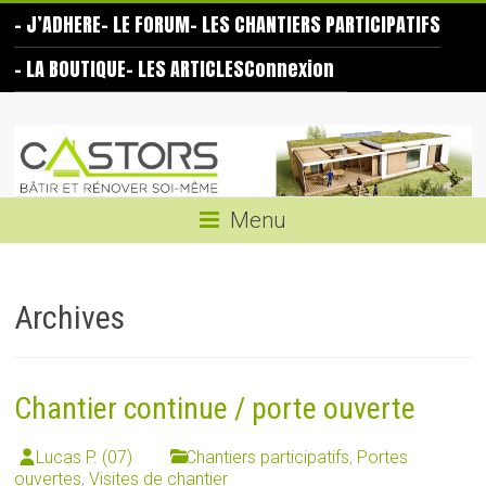
Skip
– J’ADHERE
– LE FORUM
– LES CHANTIERS PARTICIPATIFS
to
content
– LA BOUTIQUE
– LES ARTICLES
Connexion
Les
Castors
Bâtir
Menu
et
rénover
soi-
Archives
même
Chantier continue / porte ouverte
Lucas P. (07)
Chantiers participatifs
,
Portes
ouvertes
,
Visites de chantier