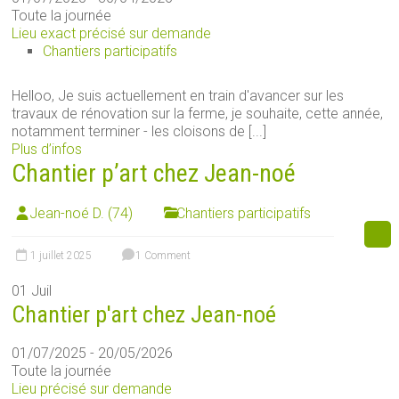
Toute la journée
Lieu exact précisé sur demande
Chantiers participatifs
Helloo, Je suis actuellement en train d'avancer sur les
travaux de rénovation sur la ferme, je souhaite, cette année,
notamment terminer - les cloisons de [...]
Plus d’infos
Chantier p’art chez Jean-noé
Jean-noé D. (74)
Chantiers participatifs
1 juillet 2025
1 Comment
01
Juil
Chantier p'art chez Jean-noé
01/07/2025 - 20/05/2026
Toute la journée
Lieu précisé sur demande