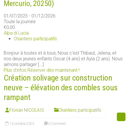
Mercurio, 20250)
01/07/2025 - 01/12/2026
Toute la journée
€0,00
Alpa di Lucia
Chantiers participatifs
Bonjour à toutes et à tous, Nous c'est Thibaut, Jelena, et
nos deux jeunes enfants Oscar (4 ans) et Ayla (2 ans). Nous
aimons partager [...]
Plus d’infos
Réserver dès maintenant !
Création solivage sur construction
neuve – élévation des combles sous
rampant
Florian NICOLAIS
Chantiers participatifs
16 octobre 2025
0 Comment