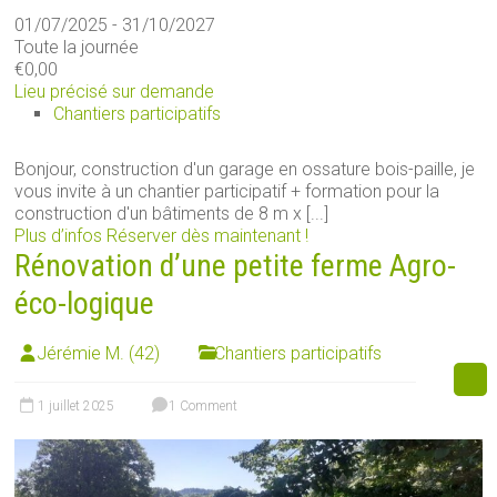
01/07/2025 - 31/10/2027
Toute la journée
€0,00
Lieu précisé sur demande
Chantiers participatifs
Bonjour, construction d'un garage en ossature bois-paille, je
vous invite à un chantier participatif + formation pour la
construction d'un bâtiments de 8 m x [...]
Plus d’infos
Réserver dès maintenant !
Rénovation d’une petite ferme Agro-
éco-logique
Jérémie M. (42)
Chantiers participatifs
1 juillet 2025
1 Comment