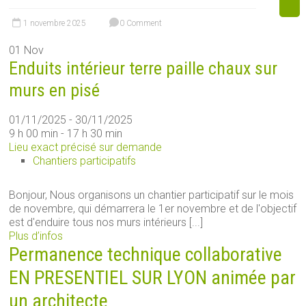
1 novembre 2025
0 Comment
01
Nov
Enduits intérieur terre paille chaux sur
murs en pisé
01/11/2025 - 30/11/2025
9 h 00 min - 17 h 30 min
Lieu exact précisé sur demande
Chantiers participatifs
Bonjour, Nous organisons un chantier participatif sur le mois
de novembre, qui démarrera le 1er novembre et de l'objectif
est d'enduire tous nos murs intérieurs [...]
Plus d’infos
Permanence technique collaborative
EN PRESENTIEL SUR LYON animée par
un architecte