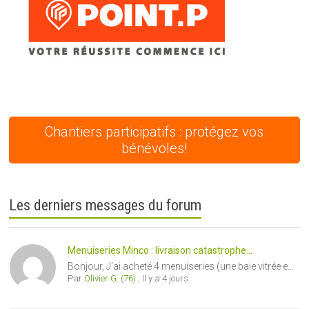
Chantiers participatifs : protégez vos
bénévoles!
Les derniers messages du forum
Menuiseries Minco : livraison catastrophe...
Bonjour, J'ai acheté 4 menuiseries (une baie vitrée e...
Par
Olivier G. (76)
,
Il y a 4 jours