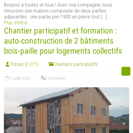
Bonjour à toutes et tous ! Avec ma compagne, nous
rénovons une maison composée de deux parties
adjacentes : une partie pré-1900 en pierre tout [...]
Plus d’infos
Chantier participatif et formation :
auto-construction de 2 bâtiments
bois-paille pour logements collectifs
Tobias D. (71)
Chantiers participatifs
1 juillet 2025
3 Comments