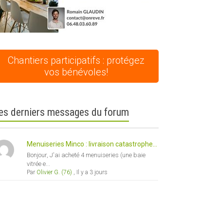
Chantiers participatifs : protégez
vos bénévoles!
es derniers messages du forum
Menuiseries Minco : livraison catastrophe...
Bonjour, J'ai acheté 4 menuiseries (une baie
vitrée e...
Par
Olivier G. (76)
,
Il y a 3 jours