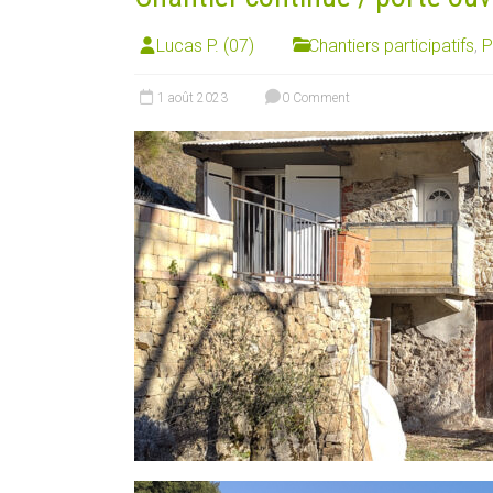
Lucas P. (07)
Chantiers participatifs
,
P
1 août 2023
0 Comment