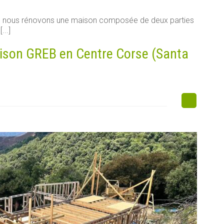
e, nous rénovons une maison composée de deux parties
...]
aison GREB en Centre Corse (Santa