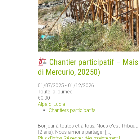
Chantier participatif – Mai
di Mercurio, 20250)
01/07/2025 - 01/12/2026
Toute la journée
€0,00
Alpa di Lucia
Chantiers participatifs
Bonjour à toutes et à tous, Nous c'est Thibaut,
(2 ans). Nous aimons partager [...]
Plus d’infos
Réserver dès maintenant !