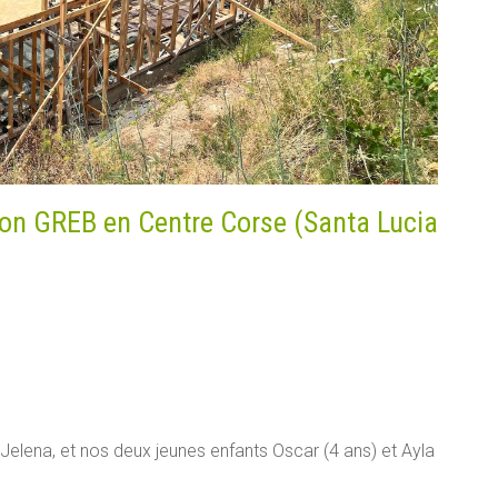
son GREB en Centre Corse (Santa Lucia
 Jelena, et nos deux jeunes enfants Oscar (4 ans) et Ayla