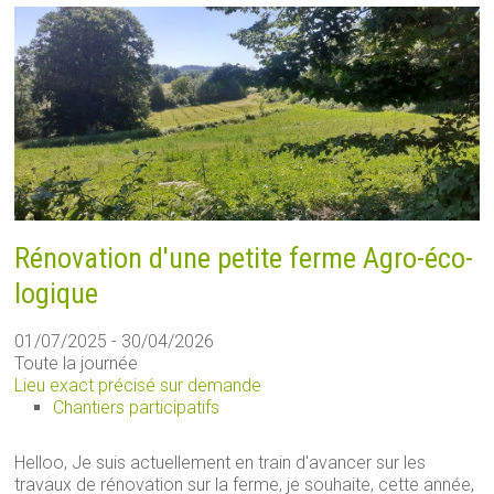
Rénovation d'une petite ferme Agro-éco-
logique
01/07/2025 - 30/04/2026
Toute la journée
Lieu exact précisé sur demande
Chantiers participatifs
Helloo, Je suis actuellement en train d'avancer sur les
travaux de rénovation sur la ferme, je souhaite, cette année,