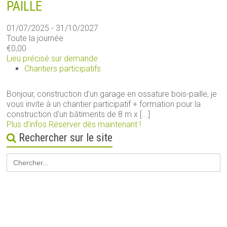
PAILLE
01/07/2025 - 31/10/2027
Toute la journée
€0,00
Lieu précisé sur demande
Chantiers participatifs
Bonjour, construction d'un garage en ossature bois-paille, je
vous invite à un chantier participatif + formation pour la
construction d'un bâtiments de 8 m x [...]
Plus d’infos
Réserver dès maintenant !
Rechercher sur le site
Search
for: