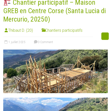
Chantier participatif – Maison
GREB en Centre Corse (Santa Lucia di
Mercurio, 20250)
Thibaut D. (20)
Chantiers participatifs
1 juillet 2025
0 Comment