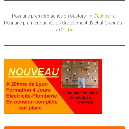
Pour une première adhésion Castors -->
C'est par ici
Pour une première adhésion Groupement d'achat Granulés -
->
C'est ici