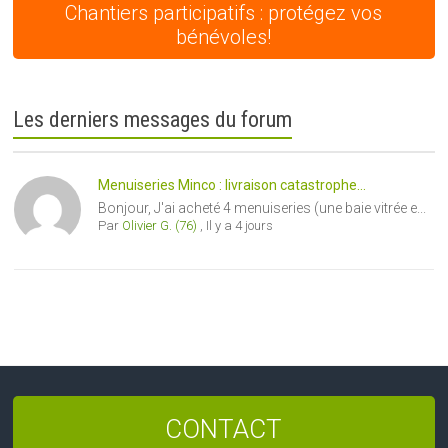
Chantiers participatifs : protégez vos
bénévoles!
Les derniers messages du forum
Menuiseries Minco : livraison catastrophe...
Bonjour, J'ai acheté 4 menuiseries (une baie vitrée e...
Par
Olivier G. (76)
,
Il y a 4 jours
CONTACT