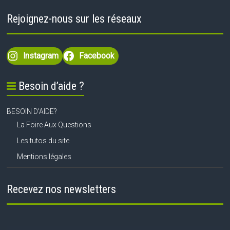
Rejoignez-nous sur les réseaux
Instagram
Facebook
Besoin d’aide ?
BESOIN D’AIDE?
La Foire Aux Questions
Les tutos du site
Mentions légales
Recevez nos newsletters