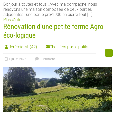
Bonjour à toutes et tous ! Avec ma compagne, nous
rénovons une maison composée de deux parties
adjacentes : une partie pré-1900 en pierre tout [...]
Plus d’infos
Rénovation d’une petite ferme Agro-
éco-logique
Jérémie M. (42)
Chantiers participatifs
1 juillet 2025
1 Comment