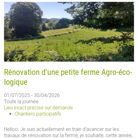
Rénovation d'une petite ferme Agro-éco-
logique
01/07/2025 - 30/04/2026
Toute la journée
Lieu exact précisé sur demande
Chantiers participatifs
Helloo, Je suis actuellement en train d'avancer sur les
travaux de rénovation sur la ferme, je souhaite, cette année,