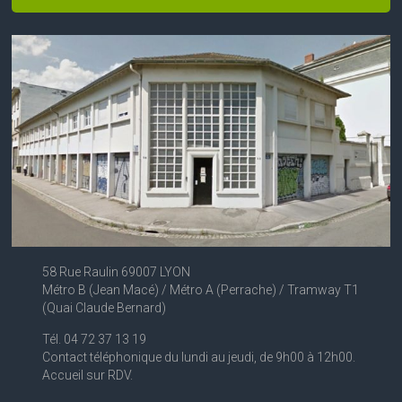
58 Rue Raulin 69007 LYON
Métro B (Jean Macé) / Métro A (Perrache) / Tramway T1
(Quai Claude Bernard)
Tél. 04 72 37 13 19
Contact téléphonique du lundi au jeudi, de 9h00 à 12h00.
Accueil sur RDV.