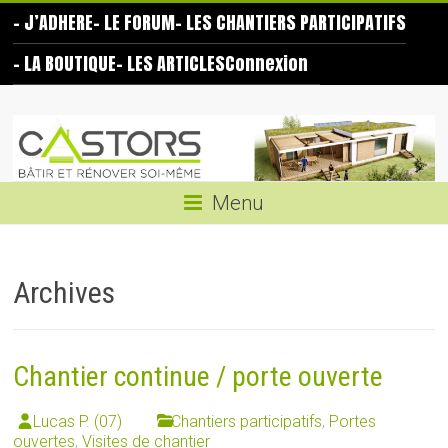
Skip
– J’ADHERE
– LE FORUM
– LES CHANTIERS PARTICIPATIFS
to
content
– LA BOUTIQUE
– LES ARTICLES
Connexion
Les
Castors
Bâtir
Menu
et
rénover
soi-
Archives
même
Chantier continue / porte ouverte
Lucas P. (07)
Chantiers participatifs
,
Portes
ouvertes
,
Visites de chantier