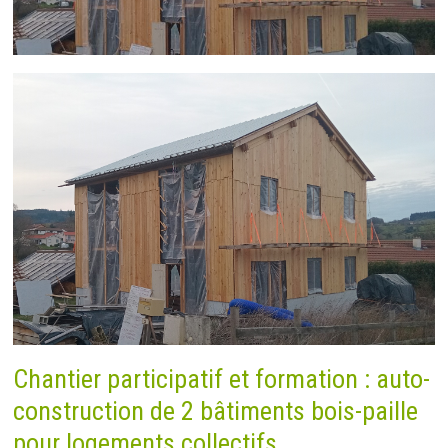
Chantier participatif et formation : auto-
construction de 2 bâtiments bois-paille
pour logements collectifs