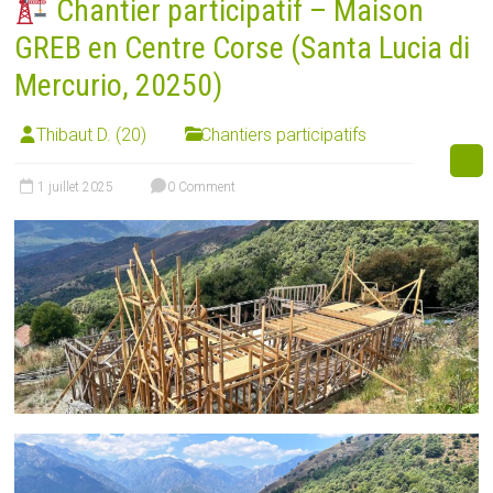
Chantier participatif – Maison
GREB en Centre Corse (Santa Lucia di
Mercurio, 20250)
Thibaut D. (20)
Chantiers participatifs
1 juillet 2025
0 Comment