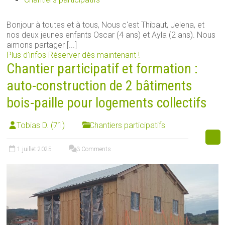
Bonjour à toutes et à tous, Nous c'est Thibaut, Jelena, et
nos deux jeunes enfants Oscar (4 ans) et Ayla (2 ans). Nous
aimons partager [...]
Plus d’infos
Réserver dès maintenant !
Chantier participatif et formation :
auto-construction de 2 bâtiments
bois-paille pour logements collectifs
Tobias D. (71)
Chantiers participatifs
1 juillet 2025
3 Comments