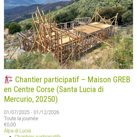
Chantier participatif – Maison GREB
en Centre Corse (Santa Lucia di
Mercurio, 20250)
01/07/2025 - 01/12/2026
Toute la journée
€0,00
Alpa di Lucia
Chantiers participatifs