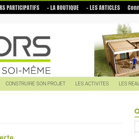
RS PARTICIPATIFS
– LA BOUTIQUE
– LES ARTICLES
Conn
CONSTRUIRE SON PROJET
LES ACTIVITES
LES REA
S
fo
erte