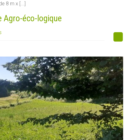
e 8 m x [...]
e Agro-éco-logique
s