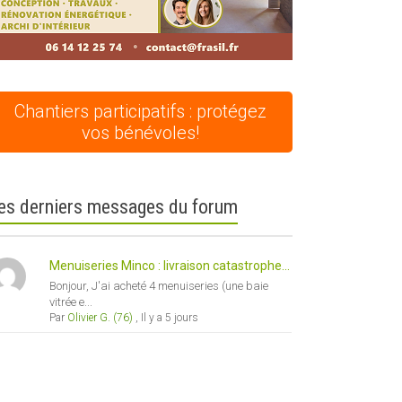
Chantiers participatifs : protégez
vos bénévoles!
es derniers messages du forum
Menuiseries Minco : livraison catastrophe...
Bonjour, J'ai acheté 4 menuiseries (une baie
vitrée e...
Par
Olivier G. (76)
,
Il y a 5 jours