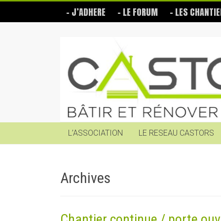
Skip
– J’ADHERE
– LE FORUM
– LES CHANTIE
to
content
Les
Castors
Bâtir
et
rénover
soi-
même
L’ASSOCIATION
LE RESEAU CASTORS
Archives
Chantier continue / porte ouv