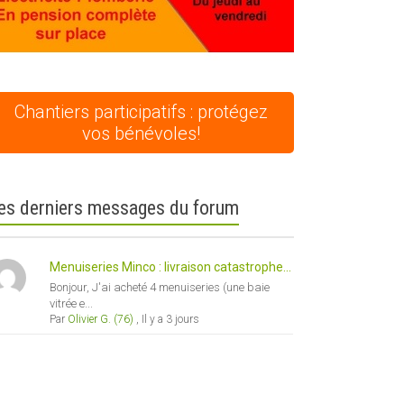
Chantiers participatifs : protégez
vos bénévoles!
es derniers messages du forum
Menuiseries Minco : livraison catastrophe...
Bonjour, J'ai acheté 4 menuiseries (une baie
vitrée e...
Par
Olivier G. (76)
,
Il y a 3 jours