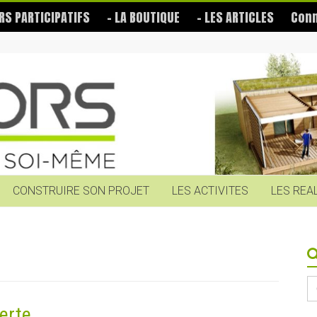
RS PARTICIPATIFS
– LA BOUTIQUE
– LES ARTICLES
Conn
CONSTRUIRE SON PROJET
LES ACTIVITES
LES REA
S
fo
erte