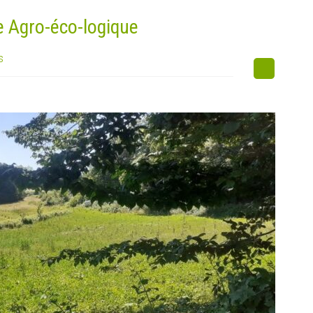
e Agro-éco-logique
s