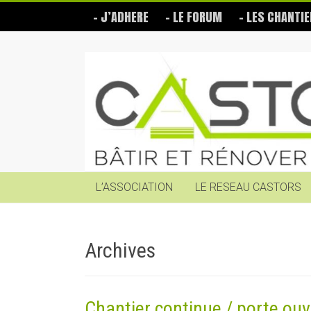
Skip
– J’ADHERE
– LE FORUM
– LES CHANTIE
to
content
Les
Castors
Bâtir
et
rénover
soi-
même
L’ASSOCIATION
LE RESEAU CASTORS
Archives
Chantier continue / porte ouv