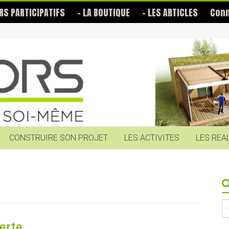
RS PARTICIPATIFS
– LA BOUTIQUE
– LES ARTICLES
Conn
CONSTRUIRE SON PROJET
LES ACTIVITES
LES REA
S
fo
erte