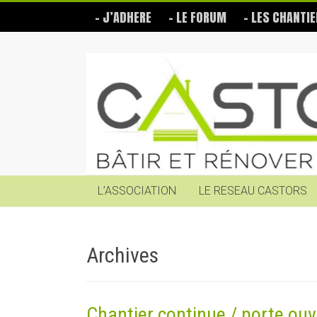
Skip
– J’ADHERE
– LE FORUM
– LES CHANTIE
to
content
Les
Castors
Bâtir
et
rénover
soi-
même
L’ASSOCIATION
LE RESEAU CASTORS
Archives
Chantier continue / porte ouv