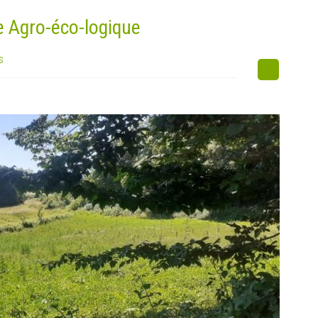
e Agro-éco-logique
s