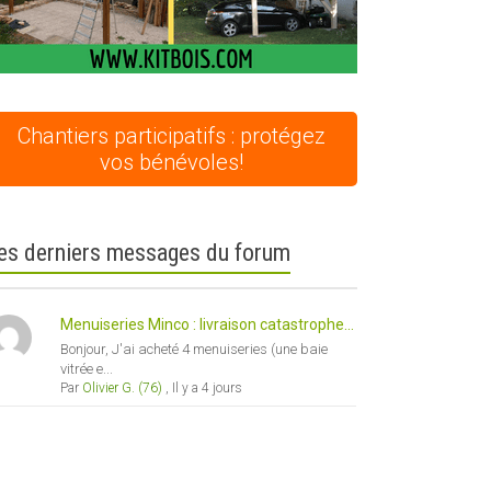
Chantiers participatifs : protégez
vos bénévoles!
es derniers messages du forum
Menuiseries Minco : livraison catastrophe...
Bonjour, J'ai acheté 4 menuiseries (une baie
vitrée e...
Par
Olivier G. (76)
,
Il y a 4 jours