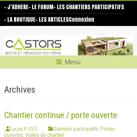
Skip
– J’ADHERE
– LE FORUM
– LES CHANTIERS PARTICIPATIFS
to
content
– LA BOUTIQUE
– LES ARTICLES
Connexion
Les
Castors
Bâtir
Menu
et
rénover
soi-
Archives
même
Chantier continue / porte ouverte
Lucas P. (07)
Chantiers participatifs
,
Portes
ouvertes
,
Visites de chantier