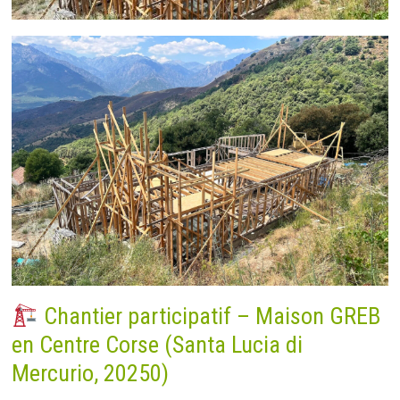
Chantier participatif – Maison GREB
en Centre Corse (Santa Lucia di
Mercurio, 20250)