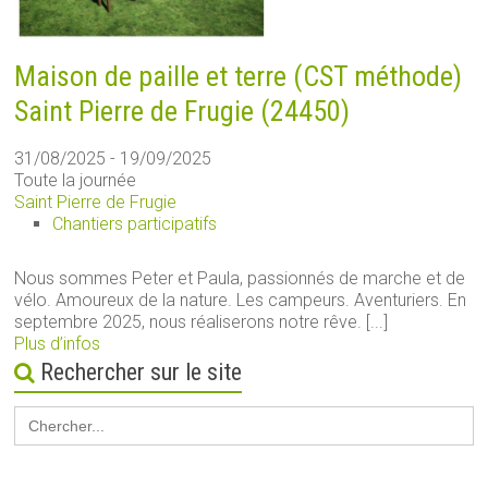
Maison de paille et terre (CST méthode)
Saint Pierre de Frugie (24450)
31/08/2025 - 19/09/2025
Toute la journée
Saint Pierre de Frugie
Chantiers participatifs
Nous sommes Peter et Paula, passionnés de marche et de
vélo. Amoureux de la nature. Les campeurs. Aventuriers. En
septembre 2025, nous réaliserons notre rêve. [...]
Plus d’infos
Rechercher sur le site
Search
for: