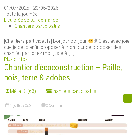
01/07/2025 - 20/05/2026
Toute la journée
Lieu précisé sur demande
Chantiers participatifs
[Chantiers participatifs] Bonjour bonjour
✌
C'est avec joie
que je peux enfin proposer à mon tour de proposer des
chantier part chez moi, juste à [...]
Plus d’infos
Chantier d’écoconstruction – Paille,
bois, terre & adobes
Mélia D. (63)
Chantiers participatifs
1 juillet 2025
0 Comment