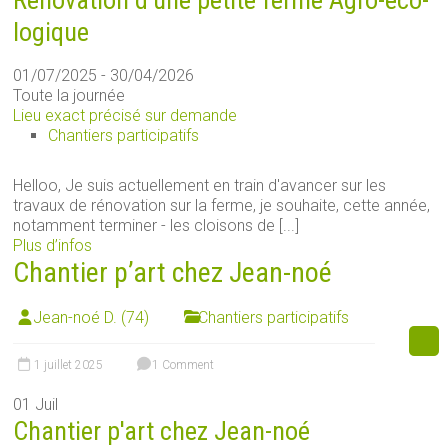
Rénovation d'une petite ferme Agro-éco-
logique
01/07/2025 - 30/04/2026
Toute la journée
Lieu exact précisé sur demande
Chantiers participatifs
Helloo, Je suis actuellement en train d'avancer sur les
travaux de rénovation sur la ferme, je souhaite, cette année,
notamment terminer - les cloisons de [...]
Plus d’infos
Chantier p’art chez Jean-noé
Jean-noé D. (74)
Chantiers participatifs
1 juillet 2025
1 Comment
01
Juil
Chantier p'art chez Jean-noé