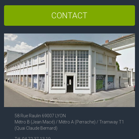
CONTACT
58 Rue Raulin 69007 LYON
Métro B (Jean Macé) / Métro A (Perrache) / Tramway T1
(Quai Claude Bernard)
Tél. 04 72 37 13 19