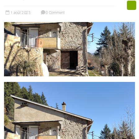
1 août 2023
0 Comment