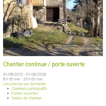
Chantier continue / porte ouverte
01/08/2023 - 01/08/2028
8 h 00 min - 20 h 00 min
Lieu précisé sur demande
Chantiers participatifs
Portes ouvertes
Visites de chantier