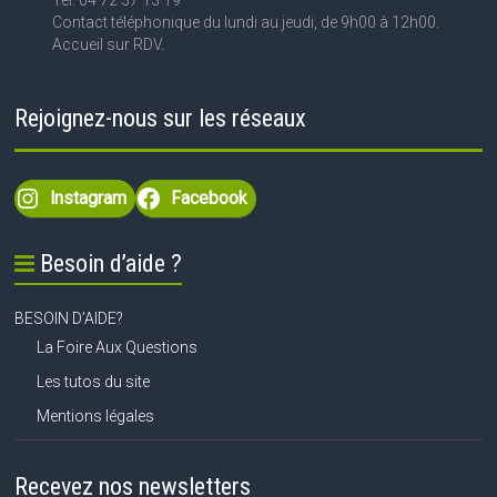
Contact téléphonique du lundi au jeudi, de 9h00 à 12h00.
Accueil sur RDV.
Rejoignez-nous sur les réseaux
Instagram
Facebook
Besoin d’aide ?
BESOIN D’AIDE?
La Foire Aux Questions
Les tutos du site
Mentions légales
Recevez nos newsletters