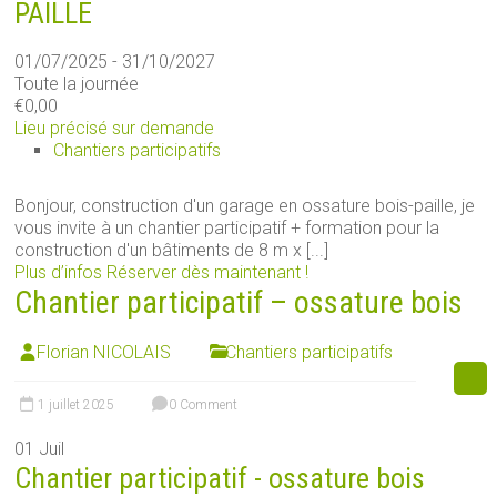
PAILLE
01/07/2025 - 31/10/2027
Toute la journée
€0,00
Lieu précisé sur demande
Chantiers participatifs
Bonjour, construction d'un garage en ossature bois-paille, je
vous invite à un chantier participatif + formation pour la
construction d'un bâtiments de 8 m x [...]
Plus d’infos
Réserver dès maintenant !
Chantier participatif – ossature bois
Florian NICOLAIS
Chantiers participatifs
1 juillet 2025
0 Comment
01
Juil
Chantier participatif - ossature bois