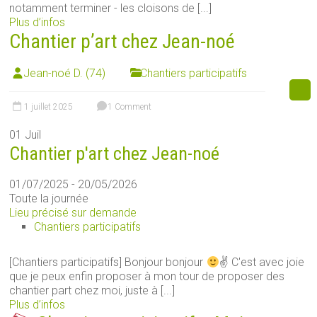
notamment terminer - les cloisons de [...]
Plus d’infos
Chantier p’art chez Jean-noé
Jean-noé D. (74)
Chantiers participatifs
1 juillet 2025
1 Comment
01
Juil
Chantier p'art chez Jean-noé
01/07/2025 - 20/05/2026
Toute la journée
Lieu précisé sur demande
Chantiers participatifs
[Chantiers participatifs] Bonjour bonjour
✌
C'est avec joie
que je peux enfin proposer à mon tour de proposer des
chantier part chez moi, juste à [...]
Plus d’infos