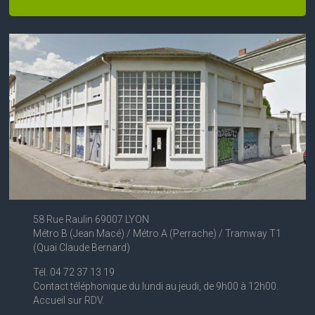
58 Rue Raulin 69007 LYON
Métro B (Jean Macé) / Métro A (Perrache) / Tramway T1
(Quai Claude Bernard)
Tél. 04 72 37 13 19
Contact téléphonique du lundi au jeudi, de 9h00 à 12h00.
Accueil sur RDV.