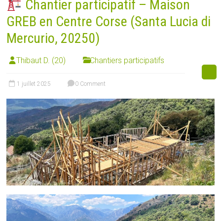
Chantier participatif – Maison
GREB en Centre Corse (Santa Lucia di
Mercurio, 20250)
Thibaut D. (20)
Chantiers participatifs
1 juillet 2025
0 Comment