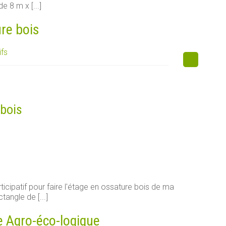
e 8 m x [...]
ure bois
ifs
 bois
ticipatif pour faire l'étage en ossature bois de ma
tangle de [...]
e Agro-éco-logique