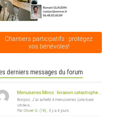
Chantiers participatifs : protégez
vos bénévoles!
es derniers messages du forum
Menuiseries Minco : livraison catastrophe...
Bonjour, J'ai acheté 4 menuiseries (une baie
vitrée e...
Par
Olivier G. (76)
,
Il y a 4 jours