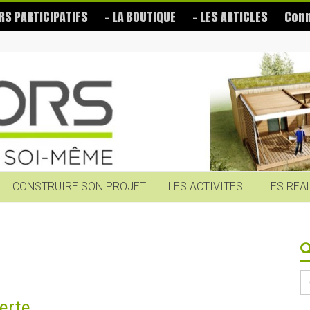
RS PARTICIPATIFS
– LA BOUTIQUE
– LES ARTICLES
Conn
CONSTRUIRE SON PROJET
LES ACTIVITES
LES REA
S
fo
erte