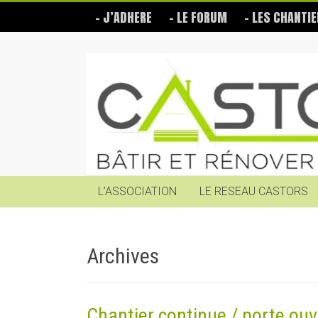
Skip
– J’ADHERE
– LE FORUM
– LES CHANTIE
to
content
Les
Castors
Bâtir
et
rénover
soi-
même
L’ASSOCIATION
LE RESEAU CASTORS
Archives
Chantier continue / porte ouv