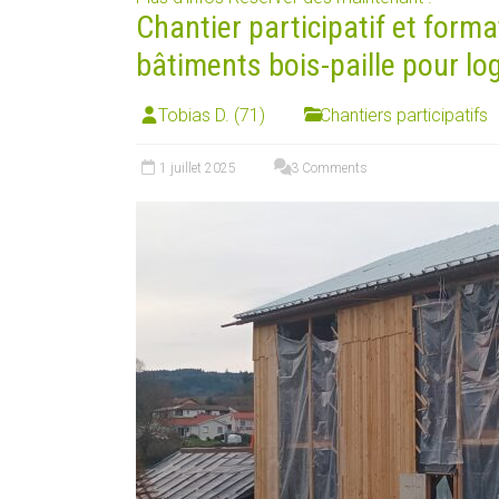
Chantier participatif et forma
bâtiments bois-paille pour lo
Tobias D. (71)
Chantiers participatifs
1 juillet 2025
3 Comments