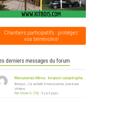
Chantiers participatifs : protégez
vos bénévoles!
es derniers messages du forum
Menuiseries Minco : livraison catastrophe...
Bonjour, J'ai acheté 4 menuiseries (une baie
vitrée e...
Par
Olivier G. (76)
,
Il y a 5 jours