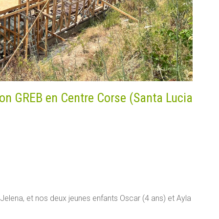
son GREB en Centre Corse (Santa Lucia
 Jelena, et nos deux jeunes enfants Oscar (4 ans) et Ayla