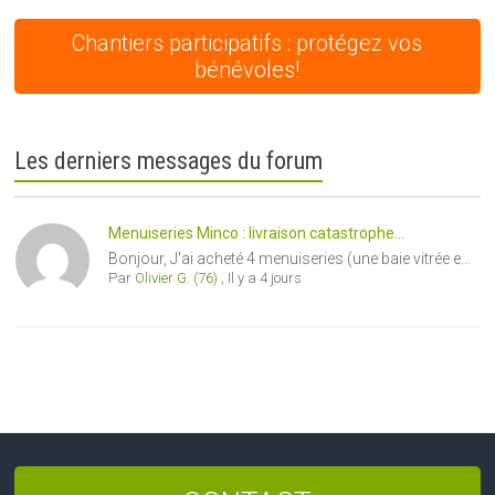
Chantiers participatifs : protégez vos
bénévoles!
Les derniers messages du forum
Menuiseries Minco : livraison catastrophe...
Bonjour, J'ai acheté 4 menuiseries (une baie vitrée e...
Par
Olivier G. (76)
,
Il y a 4 jours