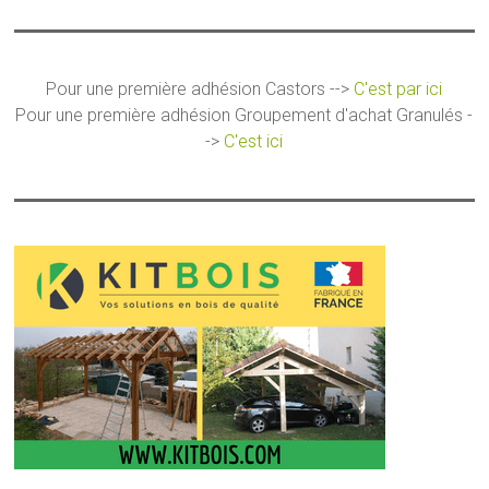
Pour une première adhésion Castors -->
C'est par ici
Pour une première adhésion Groupement d'achat Granulés -
->
C'est ici