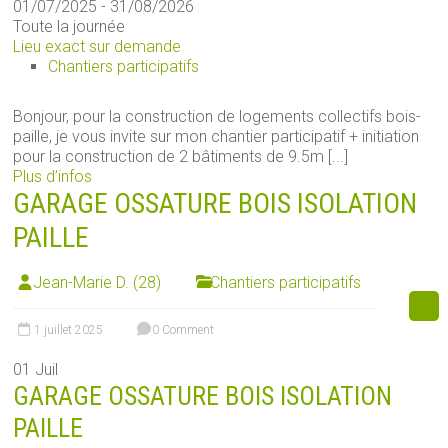
01/07/2025 - 31/08/2026
Toute la journée
Lieu exact sur demande
Chantiers participatifs
Bonjour, pour la construction de logements collectifs bois-
paille, je vous invite sur mon chantier participatif + initiation
pour la construction de 2 bâtiments de 9.5m [...]
Plus d’infos
GARAGE OSSATURE BOIS ISOLATION
PAILLE
Jean-Marie D. (28)
Chantiers participatifs
1 juillet 2025
0 Comment
01
Juil
GARAGE OSSATURE BOIS ISOLATION
PAILLE