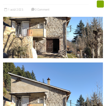
1 août 2023
0 Comment