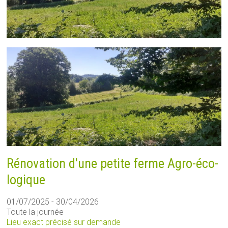
Rénovation d'une petite ferme Agro-éco-
logique
01/07/2025 - 30/04/2026
Toute la journée
Lieu exact précisé sur demande