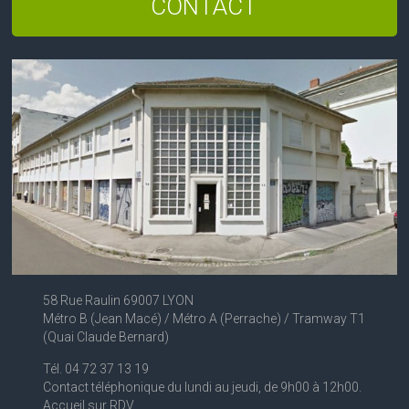
CONTACT
58 Rue Raulin 69007 LYON
Métro B (Jean Macé) / Métro A (Perrache) / Tramway T1
(Quai Claude Bernard)
Tél. 04 72 37 13 19
Contact téléphonique du lundi au jeudi, de 9h00 à 12h00.
Accueil sur RDV.