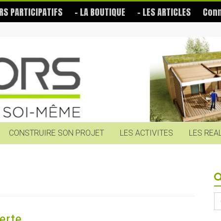
RS PARTICIPATIFS
– LA BOUTIQUE
– LES ARTICLES
Conn
CONSTRUIRE SON PROJET
LES ACTIVITES
LES REA
S
fo
erte