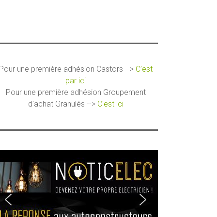
Pour une première adhésion Castors -->
C'est
par ici
Pour une première adhésion Groupement
d'achat Granulés -->
C'est ici