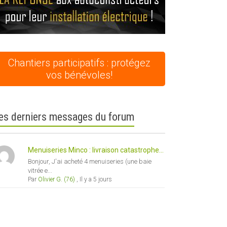
Chantiers participatifs : protégez
vos bénévoles!
es derniers messages du forum
Menuiseries Minco : livraison catastrophe...
Bonjour, J'ai acheté 4 menuiseries (une baie
vitrée e...
Par
Olivier G. (76)
,
Il y a 5 jours