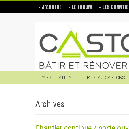
Skip
– J’ADHERE
– LE FORUM
– LES CHANTIE
to
content
Les
Castors
Bâtir
et
rénover
soi-
même
L’ASSOCIATION
LE RESEAU CASTORS
Archives
Chantier continue / porte ouv