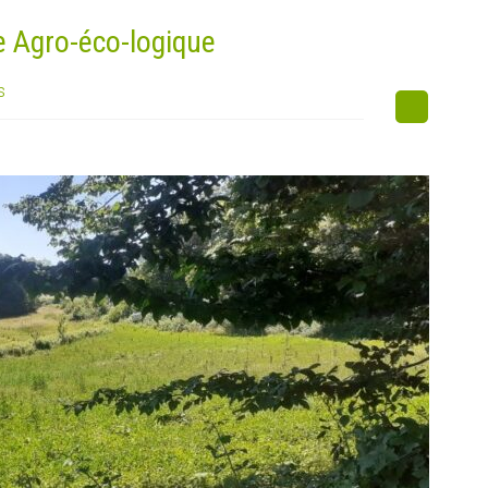
e Agro-éco-logique
s