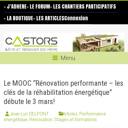
Skip
– J’ADHERE
– LE FORUM
– LES CHANTIERS PARTICIPATIFS
to
content
– LA BOUTIQUE
– LES ARTICLES
Connexion
Les
Castors
Bâtir
Menu
et
rénover
soi-
Le MOOC “Rénovation performante – les
même
clés de la réhabilitation énergétique”
débute le 3 mars!
Jean-Luc DELPONT
Articles
,
Performance
énergétique
,
Rénovation
,
Stages et formations