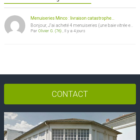
Menuiseries Minco : livraison catastrophe...
Bonjour, J'ai acheté 4 menuiseries (une baie vitrée e...
Par
Olivier G. (76)
,
Il y a 4 jours
CONTACT