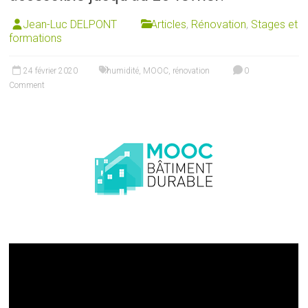
Jean-Luc DELPONT
Articles
,
Rénovation
,
Stages et
formations
24 février 2020
humidité
,
MOOC
,
rénovation
0
Comment