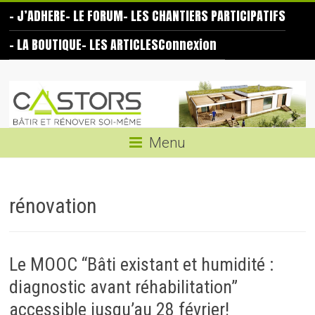
Skip
– J’ADHERE
– LE FORUM
– LES CHANTIERS PARTICIPATIFS
to
content
– LA BOUTIQUE
– LES ARTICLES
Connexion
Les
Castors
Bâtir
Menu
et
rénover
soi-
rénovation
même
Le MOOC “Bâti existant et humidité :
diagnostic avant réhabilitation”
accessible jusqu’au 28 février!