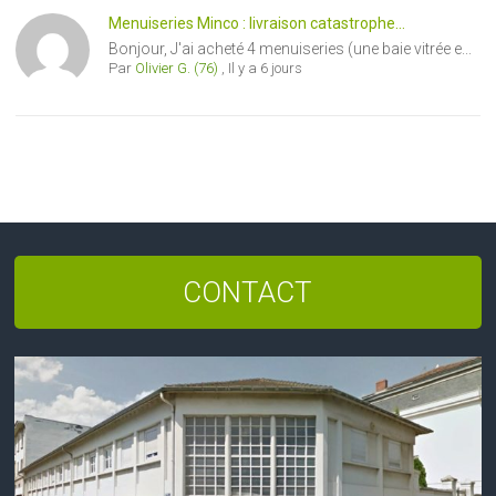
Menuiseries Minco : livraison catastrophe...
Bonjour, J'ai acheté 4 menuiseries (une baie vitrée e...
Par
Olivier G. (76)
,
Il y a 6 jours
CONTACT