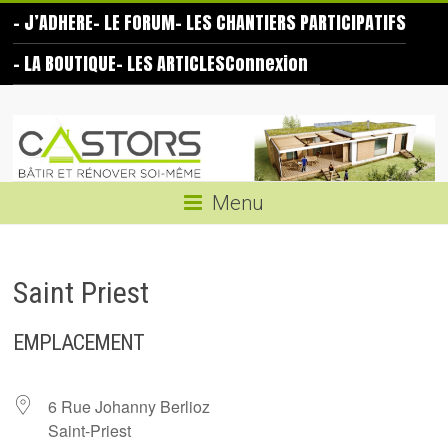
Skip
– J’ADHERE
– LE FORUM
– LES CHANTIERS PARTICIPATIFS
to
content
– LA BOUTIQUE
– LES ARTICLES
Connexion
Les
Castors
Bâtir
Menu
et
rénover
soi-
Saint Priest
même
EMPLACEMENT
6 Rue Johanny Berlioz
Saint-Priest