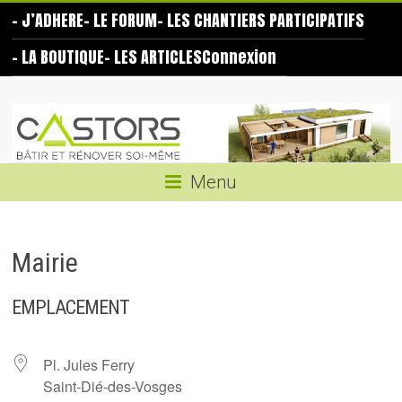
Skip
– J’ADHERE
– LE FORUM
– LES CHANTIERS PARTICIPATIFS
to
content
– LA BOUTIQUE
– LES ARTICLES
Connexion
Les
Castors
Bâtir
Menu
et
rénover
soi-
Mairie
même
EMPLACEMENT
Pl. Jules Ferry
Saint-Dié-des-Vosges