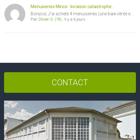
Menuiseries Minco : livraison catastrophe...
Bonjour, J'ai acheté 4 menuiseries (une baie vitrée e...
Par
Olivier G. (76)
,
Il y a 6 jours
CONTACT