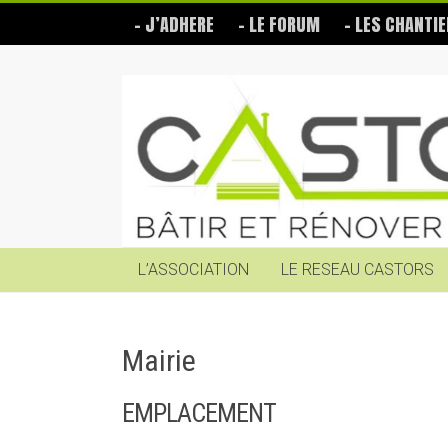
Skip
– J’ADHERE
– LE FORUM
– LES CHANTIE
to
content
Les
Castors
Bâtir
et
rénover
soi-
même
L’ASSOCIATION
LE RESEAU CASTORS
Mairie
EMPLACEMENT