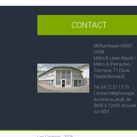
CONTACT
58 Rue Raulin 69007
LYON
Métro B (Jean Macé) /
Métro A (Perrache) /
Tramway T1 (Quai
Claude Bernard)
Tél. 04 72 37 13 19
Contact téléphonique
du lundi au jeudi, de
9h00 à 12h00. Accueil
sur RDV.
Les Castors -
2026