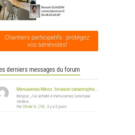
Chantiers participatifs : protégez
vos bénévoles!
es derniers messages du forum
Menuiseries Minco : livraison catastrophe...
Bonjour, J'ai acheté 4 menuiseries (une baie
vitrée e...
Par
Olivier G. (76)
,
Il y a 5 jours