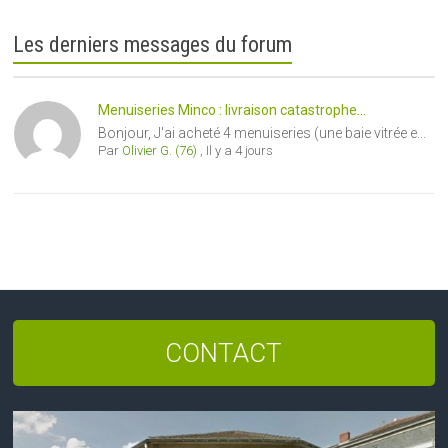
Les derniers messages du forum
Menuiseries Minco : livraison catastrophe...
Bonjour, J'ai acheté 4 menuiseries (une baie vitrée e...
Par
Olivier G. (76)
,
Il y a 4 jours
CONTACT