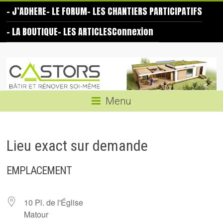
Skip
– J’ADHERE
– LE FORUM
– LES CHANTIERS PARTICIPATIFS
to
content
– LA BOUTIQUE
– LES ARTICLES
Connexion
Les
Castors
Bâtir
Menu
et
rénover
soi-
Lieu exact sur demande
même
EMPLACEMENT
10 Pl. de l'Église
Matour