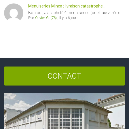
Menuiseries Minco : livraison catastrophe...
Bonjour, J'ai acheté 4 menuiseries (une baie vitrée e...
Par
Olivier G. (76)
,
Il y a 6 jours
CONTACT