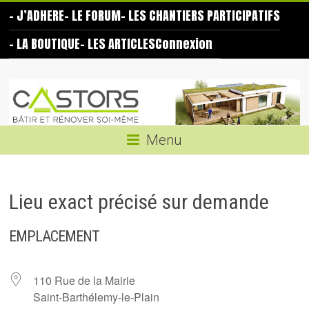
Skip
– J’ADHERE
– LE FORUM
– LES CHANTIERS PARTICIPATIFS
to
content
– LA BOUTIQUE
– LES ARTICLES
Connexion
Les
Castors
Bâtir
Menu
et
rénover
soi-
Lieu exact précisé sur demande
même
EMPLACEMENT
110 Rue de la Mairie
Saint-Barthélemy-le-Plain