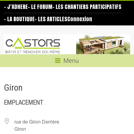
Skip
– J’ADHERE
– LE FORUM
– LES CHANTIERS PARTICIPATIFS
to
content
– LA BOUTIQUE
– LES ARTICLES
Connexion
Les
Castors
Bâtir
Menu
et
rénover
soi-
Giron
même
EMPLACEMENT
rue de Giron Derrière
Giron