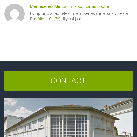
Menuiseries Minco : livraison catastrophe...
Bonjour, J'ai acheté 4 menuiseries (une baie vitrée e...
Par
Olivier G. (76)
,
Il y a 4 jours
CONTACT