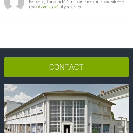
Bonjour, J'ai acheté 4 menuiseries (une baie vitrée e...
Par
Olivier G. (76)
,
Il y a 6 jours
CONTACT