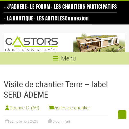
Skip
– J’ADHERE
– LE FORUM
– LES CHANTIERS PARTICIPATIFS
to
content
– LA BOUTIQUE
– LES ARTICLES
Connexion
Les
Castors
Bâtir
Menu
et
rénover
soi-
Visite de chantier Terre – label
même
SERD ADEME
Corinne C. (69)
Visites de chantier
22 novembre 2025
0 Comment