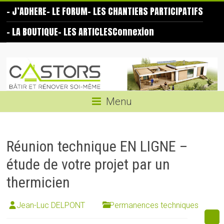
Skip
– J’ADHERE
– LE FORUM
– LES CHANTIERS PARTICIPATIFS
to
content
– LA BOUTIQUE
– LES ARTICLES
Connexion
Les
Castors
Bâtir
Menu
et
rénover
soi-
Réunion technique EN LIGNE –
même
étude de votre projet par un
thermicien
Jean-Luc DELPONT
Permanences techniques