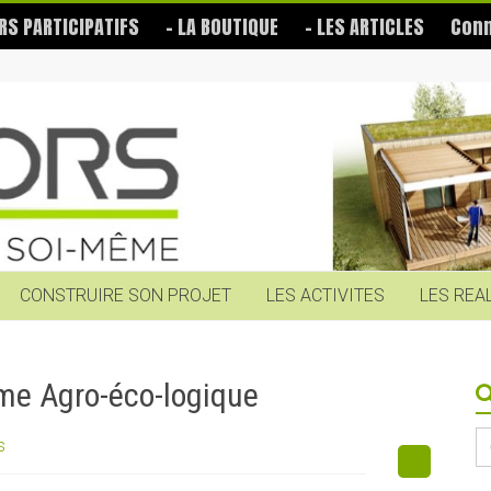
RS PARTICIPATIFS
– LA BOUTIQUE
– LES ARTICLES
Conn
CONSTRUIRE SON PROJET
LES ACTIVITES
LES REA
rme Agro-éco-logique
S
s
fo