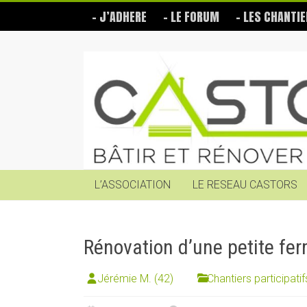
Skip
– J’ADHERE
– LE FORUM
– LES CHANTIE
to
content
Les
Castors
Bâtir
et
rénover
soi-
même
L’ASSOCIATION
LE RESEAU CASTORS
Rénovation d’une petite fe
Jérémie M. (42)
Chantiers participatif