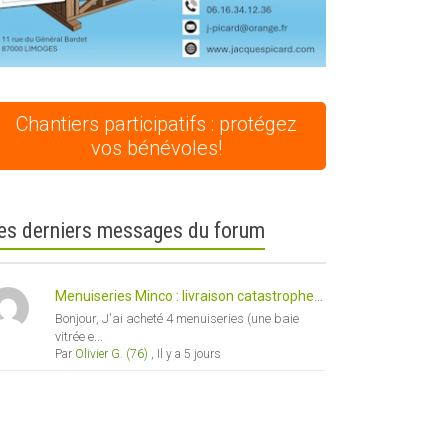
Chantiers participatifs : protégez
vos bénévoles!
ce 365
Outlook Live
es derniers messages du forum
Menuiseries Minco : livraison catastrophe...
Bonjour, J'ai acheté 4 menuiseries (une baie
vitrée e...
Par
Olivier G. (76)
,
Il y a 5 jours