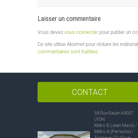
Laisser un commentaire
Vous devez
vous connecter
pour publier un c
Ce site utilise Akismet pour réduire les indésira
commentaires sont traitées
.
CONTACT
58 Rue Raulin 69007
LYON
Métro B (Jean Macé) /
Métro A (Perrache) /
Tramway T1 (Quai