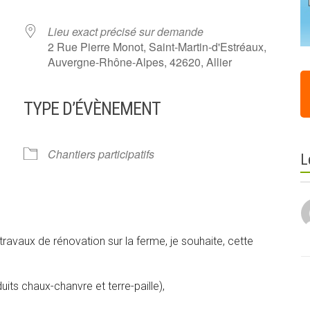
Lieu exact précisé sur demande
2 Rue Pierre Monot, Saint-Martin-d'Estréaux,
Auvergne-Rhône-Alpes, 42620, Allier
TYPE D’ÉVÈNEMENT
ier Google
iCalendar
Offi
Chantiers participatifs
L
travaux de rénovation sur la ferme, je souhaite, cette
uits chaux-chanvre et terre-paille),