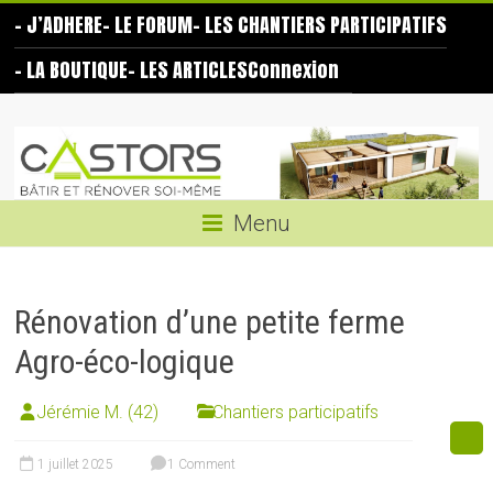
Skip
– J’ADHERE
– LE FORUM
– LES CHANTIERS PARTICIPATIFS
to
content
– LA BOUTIQUE
– LES ARTICLES
Connexion
Les
Castors
Bâtir
Menu
et
rénover
soi-
Rénovation d’une petite ferme
même
Agro-éco-logique
Jérémie M. (42)
Chantiers participatifs
1 juillet 2025
1 Comment