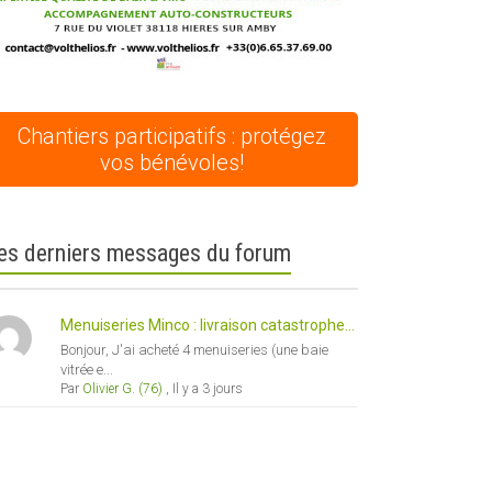
Chantiers participatifs : protégez
vos bénévoles!
es derniers messages du forum
Menuiseries Minco : livraison catastrophe...
Bonjour, J'ai acheté 4 menuiseries (une baie
vitrée e...
Par
Olivier G. (76)
,
Il y a 3 jours
ce 365
Outlook Live