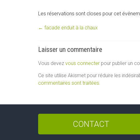
Les réservations sont closes pour cet événem
←
facade enduit à la chaux
Laisser un commentaire
Vous devez
vous connecter
pour publier un c
Ce site utilise Akismet pour réduire les indésira
commentaires sont traitées
.
CONTACT