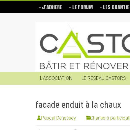
Skip
– J’ADHERE
– LE FORUM
– LES CHANTIE
to
content
Les
Castors
Bâtir
et
rénover
soi-
même
L’ASSOCIATION
LE RESEAU CASTORS
facade enduit à la chaux
Pascal De jessey
Chantiers participat