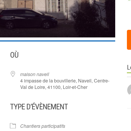
OÙ
L
maison naveil
4 impasse de la bouvillerie, Naveil, Centre-
Val de Loire, 41100, Loir-et-Cher
TYPE D’ÉVÈNEMENT
ier Google
iCalendar
Offi
Chantiers participatifs