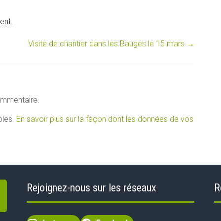
ent.
Visite de chantier dans les Bauges le 15 mars
→
ommentaire.
bles.
En savoir plus sur la façon dont les données de vos
Rejoignez-nous sur les réseaux
R