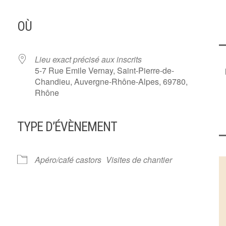
OÙ
Lieu exact précisé aux inscrits
5-7 Rue Emile Vernay, Saint-Pierre-de-
Chandieu, Auvergne-Rhône-Alpes, 69780,
Rhône
ier Google
iCalendar
Offi
TYPE D’ÉVÈNEMENT
Apéro/café castors
Visites de chantier