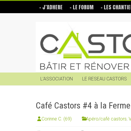
Skip
– J’ADHERE
– LE FORUM
– LES CHANTIE
to
content
Les
Castors
Bâtir
et
rénover
soi-
même
L’ASSOCIATION
LE RESEAU CASTORS
Café Castors #4 à la Ferm
Corinne C. (69)
Apéro/café castors
,
V