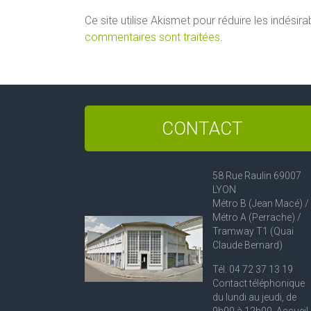
Ce site utilise Akismet pour réduire les indésira
commentaires sont traitées
.
CONTACT
58 Rue Raulin 69007
LYON
Métro B (Jean Macé) /
Métro A (Perrache) /
Tramway T1 (Quai
Claude Bernard)
Tél. 04 72 37 13 19
Contact téléphonique
du lundi au jeudi, de
9h00 à 12h00. Accueil