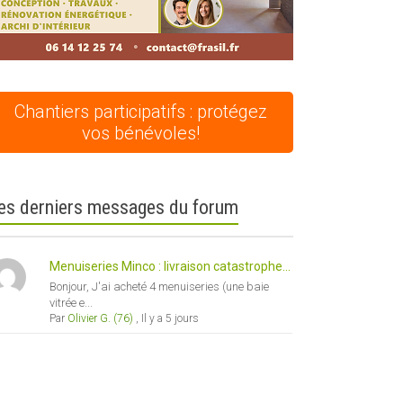
Chantiers participatifs : protégez
vos bénévoles!
es derniers messages du forum
Menuiseries Minco : livraison catastrophe...
Bonjour, J'ai acheté 4 menuiseries (une baie
vitrée e...
Par
Olivier G. (76)
,
Il y a 5 jours