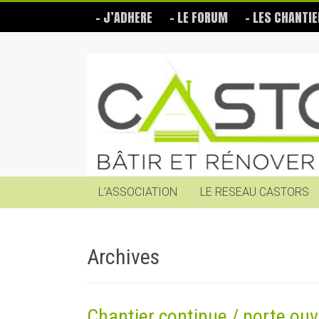
Skip
– J’ADHERE
– LE FORUM
– LES CHANTIE
to
content
Les
Castors
Bâtir
et
rénover
soi-
même
L’ASSOCIATION
LE RESEAU CASTORS
Archives
Chantier continue / porte ouv