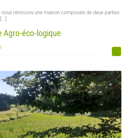
e, nous rénovons une maison composée de deux parties
...]
e Agro-éco-logique
s