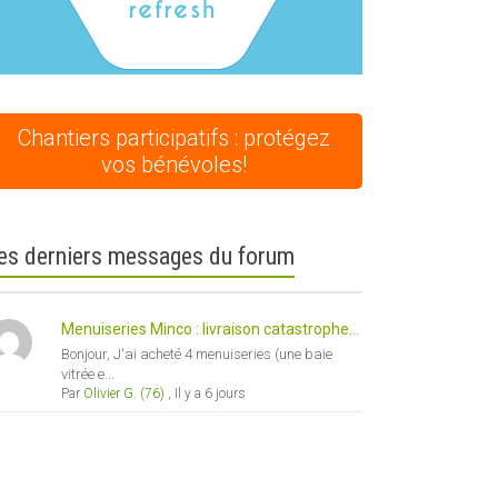
Chantiers participatifs : protégez
vos bénévoles!
es derniers messages du forum
Menuiseries Minco : livraison catastrophe...
Bonjour, J'ai acheté 4 menuiseries (une baie
vitrée e...
Par
Olivier G. (76)
,
Il y a 6 jours