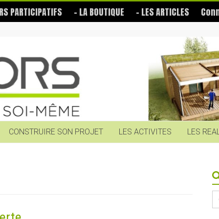
RS PARTICIPATIFS
– LA BOUTIQUE
– LES ARTICLES
Conn
CONSTRUIRE SON PROJET
LES ACTIVITES
LES REA
S
fo
erte