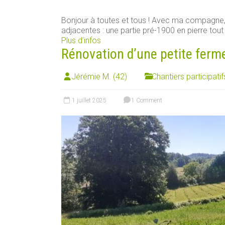
Bonjour à toutes et tous ! Avec ma compagn
adjacentes : une partie pré-1900 en pierre tout [
Plus d’infos
Rénovation d’une petite ferm
Jérémie M. (42)
Chantiers participatif
1 juillet 2025
1 Comment