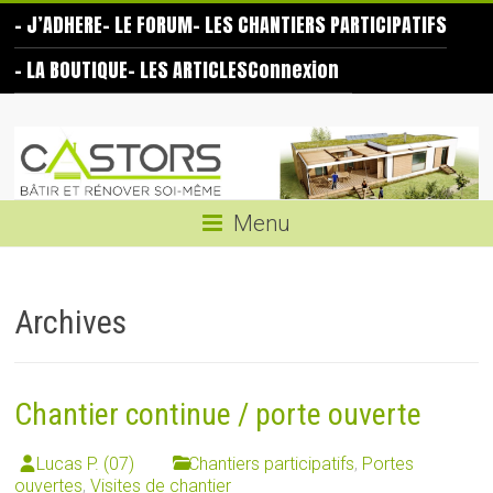
Skip
– J’ADHERE
– LE FORUM
– LES CHANTIERS PARTICIPATIFS
to
content
– LA BOUTIQUE
– LES ARTICLES
Connexion
Les
Castors
Bâtir
Menu
et
rénover
soi-
Archives
même
Chantier continue / porte ouverte
Lucas P. (07)
Chantiers participatifs
,
Portes
ouvertes
,
Visites de chantier