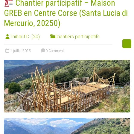
Chantier participatif – Maison
GREB en Centre Corse (Santa Lucia di
Mercurio, 20250)
Thibaut D. (20)
Chantiers participatifs
1 juillet 2025
0 Comment