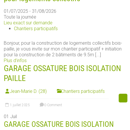
01/07/2025 - 31/08/2026
Toute la journée
Lieu exact sur demande
Chantiers participatifs
Bonjour, pour la construction de logements collectifs bois-
paille, je vous invite sur mon chantier participatif + initiation
pour la construction de 2 bâtiments de 9.5m [...]
Plus d’infos
GARAGE OSSATURE BOIS ISOLATION
PAILLE
Jean-Marie D. (28)
Chantiers participatifs
1 juillet 2025
0 Comment
01
Juil
GARAGE OSSATURE BOIS ISOLATION