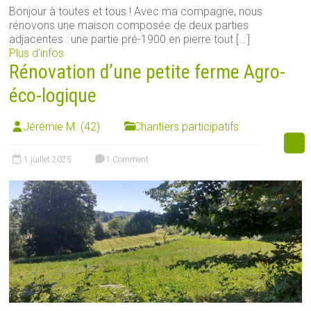
Bonjour à toutes et tous ! Avec ma compagne, nous
rénovons une maison composée de deux parties
adjacentes : une partie pré-1900 en pierre tout [...]
Plus d’infos
Rénovation d’une petite ferme Agro-
éco-logique
Jérémie M. (42)
Chantiers participatifs
1 juillet 2025
1 Comment