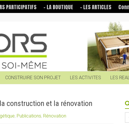
RS PARTICIPATIFS
– LA BOUTIQUE
– LES ARTICLES
Conn
CONSTRUIRE SON PROJET
LES ACTIVITES
LES REA
la construction et la rénovation
S
gétique
,
Publications
,
Rénovation
fo