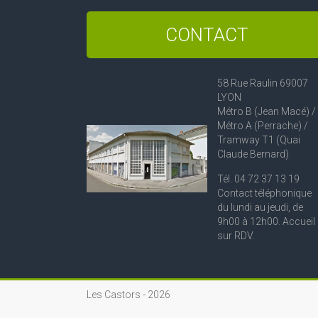
CONTACT
58 Rue Raulin 69007
LYON
Métro B (Jean Macé) /
Métro A (Perrache) /
Tramway T1 (Quai
Claude Bernard)
Tél. 04 72 37 13 19
Contact téléphonique
du lundi au jeudi, de
9h00 à 12h00. Accueil
sur RDV.
Les Castors -
2026