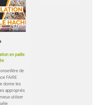
P
ation en paille
ée
onseillère de
ace FAIRE
e donne les
es appropriés
mieux utiliser
oêle :