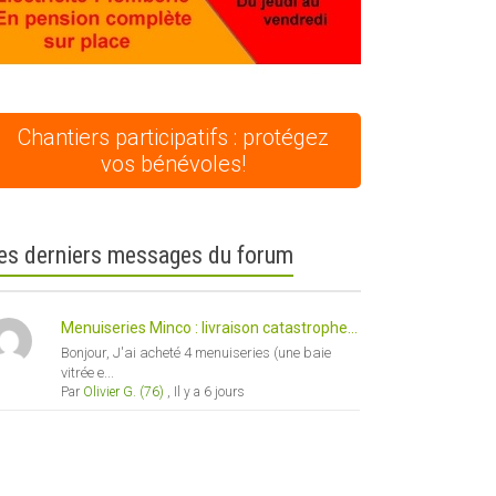
Chantiers participatifs : protégez
vos bénévoles!
es derniers messages du forum
Menuiseries Minco : livraison catastrophe...
Bonjour, J'ai acheté 4 menuiseries (une baie
vitrée e...
Par
Olivier G. (76)
,
Il y a 6 jours