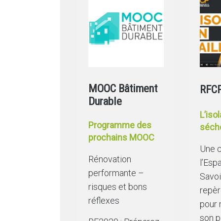
MOOC Bâtiment
RFC
Durable
L’isol
Programme des
séch
prochains MOOC
Une c
Rénovation
l’Esp
performante –
Savoi
risques et bons
repèr
réflexes
pour 
son p