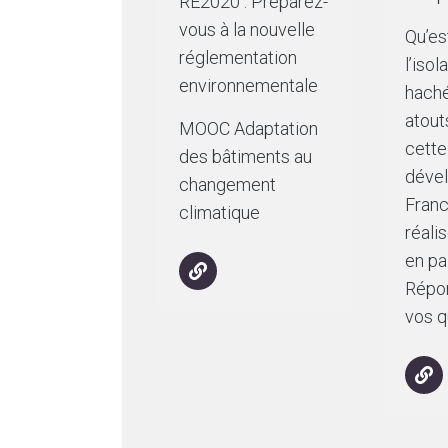
RE2020 : Préparez-
vous à la nouvelle
Qu’es
réglementation
l’isol
environnementale
hach
atou
MOOC Adaptation
cette
des bâtiments au
dével
changement
Fran
climatique
réali
en pa
Répo
vos q