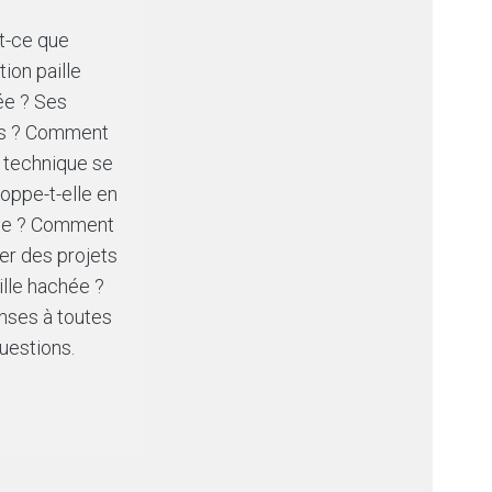
t-ce que
ation paille
ée ? Ses
ts ? Comment
 technique se
oppe-t-elle en
ce ? Comment
ser des projets
ille hachée ?
nses à toutes
uestions.