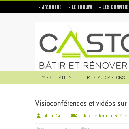
Skip
– J’ADHERE
– LE FORUM
– LES CHANTIE
to
content
Les
Castors
Bâtir
et
rénover
soi-
même
L’ASSOCIATION
LE RESEAU CASTORS
Visioconférences et vidéos sur 
Fabien-Gil
Articles
,
Performance éner