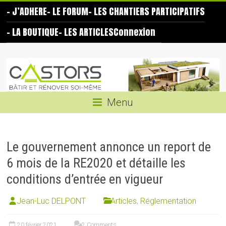
Skip
– J’ADHERE
– LE FORUM
– LES CHANTIERS PARTICIPATIFS
to
content
– LA BOUTIQUE
– LES ARTICLES
Connexion
Les
Castors
Bâtir
Menu
et
rénover
soi-
Le gouvernement annonce un report de
même
6 mois de la RE2020 et détaille les
conditions d’entrée en vigueur
Jean-Luc DELPONT
Articles
,
Réglementation
20 février 2021
2 Comments