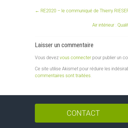
←
RE2020 – le communiqué de Thierry RIESE
Air intérieur : Qu
Laisser un commentaire
Vous devez
vous connecter
pour publier un c
Ce site utilise Akismet pour réduire les indésira
commentaires sont traitées
.
CONTACT