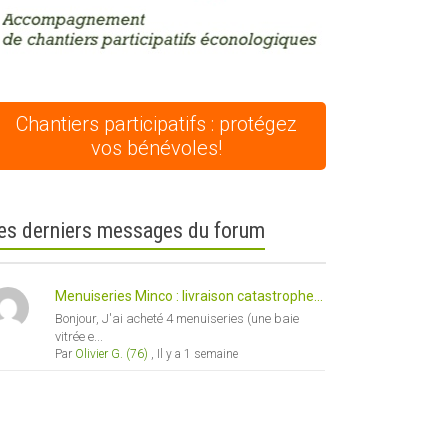
Chantiers participatifs : protégez
vos bénévoles!
es derniers messages du forum
Menuiseries Minco : livraison catastrophe...
Bonjour, J'ai acheté 4 menuiseries (une baie
vitrée e...
Par
Olivier G. (76)
,
Il y a 1 semaine