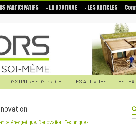
RS PARTICIPATIFS
– LA BOUTIQUE
– LES ARTICLES
Conn
CONSTRUIRE SON PROJET
LES ACTIVITES
LES REA
énovation
S
ance énergétique
,
Rénovation
,
Techniques
fo