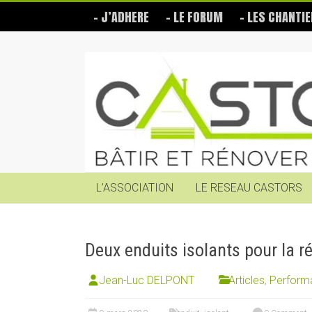
Skip
– J’ADHERE
– LE FORUM
– LES CHANTIE
to
content
Les
Castors
Bâtir
et
rénover
soi-
même
L’ASSOCIATION
LE RESEAU CASTORS
Deux enduits isolants pour la r
Jean-Luc DELPONT
Articles
,
Perform