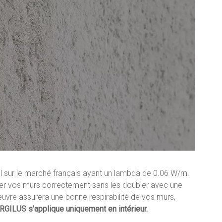
el sur le marché français ayant un lambda de 0.06 W/m.
ler vos murs correctement sans les doubler avec une
uvre assurera une bonne respirabilité de vos murs,
RGILUS s’applique uniquement en intérieur.