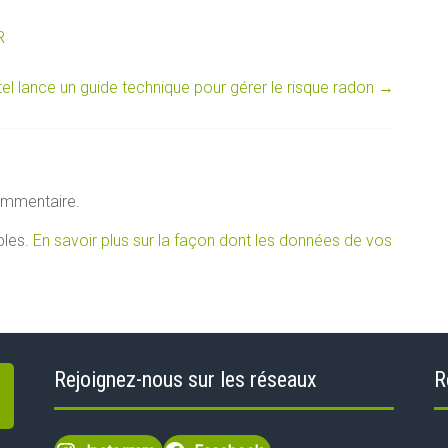
R
alitel lance un guide technique pour gérer le risque radon
→
ommentaire.
bles.
En savoir plus sur la façon dont les données de vos
Rejoignez-nous sur les réseaux
R