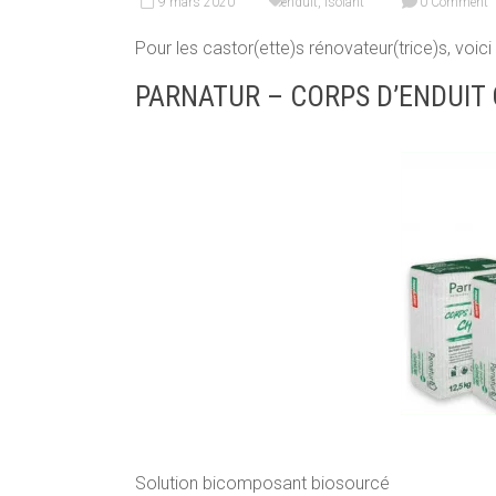
9 mars 2020
enduit
,
isolant
0 Comment
Pour les castor(ette)s rénovateur(trice)s, voici
PARNATUR – CORPS D’ENDUIT
Solution bicomposant biosourcé