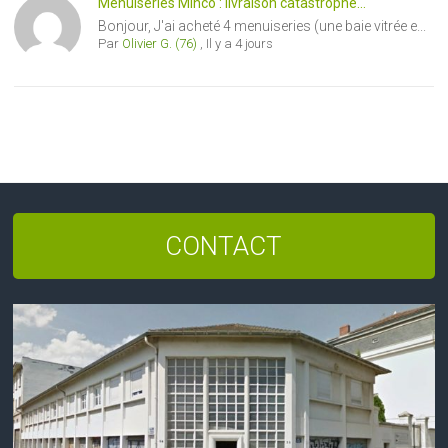
Menuiseries Minco : livraison catastrophe...
Bonjour, J'ai acheté 4 menuiseries (une baie vitrée e...
Par
Olivier G. (76)
,
Il y a 4 jours
CONTACT