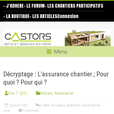
Skip
– J’ADHERE
– LE FORUM
– LES CHANTIERS PARTICIPATIFS
to
content
– LA BOUTIQUE
– LES ARTICLES
Connexion
Les
Castors
Bâtir
Menu
et
rénover
soi-
Décryptage : L’assurance chantier ; Pour
même
quoi ? Pour qui ?
Eric T. (01)
Articles
,
Assurance
3 janvier 2020
accident
,
assurance
,
protection
,
responsabilité
civile
0 Comment