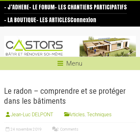
Skip
– J’ADHERE
– LE FORUM
– LES CHANTIERS PARTICIPATIFS
to
content
– LA BOUTIQUE
– LES ARTICLES
Connexion
Les
Castors
Bâtir
Menu
et
rénover
soi-
Le radon – comprendre et se protéger
même
dans les bâtiments
Jean-Luc DELPONT
Articles
,
Techniques
24 novembre 2019
2 Comments