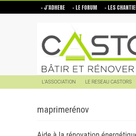
Skip
– J’ADHERE
– LE FORUM
– LES CHANTIE
to
content
Les
Castors
Bâtir
et
rénover
soi-
même
L’ASSOCIATION
LE RESEAU CASTORS
maprimerénov
Aide à la rénovation énergétiq