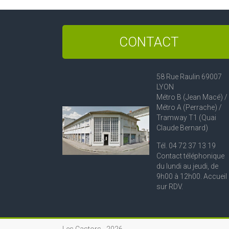
CONTACT
58 Rue Raulin 69007
LYON
Métro B (Jean Macé) /
Métro A (Perrache) /
Tramway T1 (Quai
Claude Bernard)
Tél. 04 72 37 13 19
Contact téléphonique
du lundi au jeudi, de
9h00 à 12h00. Accueil
sur RDV.
Les Castors -
2026