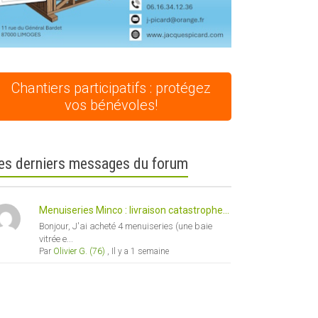
Chantiers participatifs : protégez
vos bénévoles!
es derniers messages du forum
Menuiseries Minco : livraison catastrophe...
Bonjour, J'ai acheté 4 menuiseries (une baie
vitrée e...
Par
Olivier G. (76)
,
Il y a 1 semaine