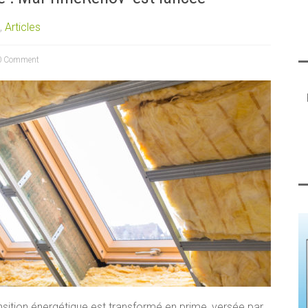
,
Articles
 Comment
ransition énergétique est transformé en prime, versée par