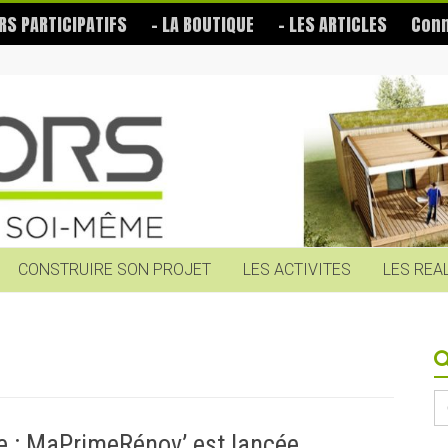
RS PARTICIPATIFS
– LA BOUTIQUE
– LES ARTICLES
Conn
CONSTRUIRE SON PROJET
LES ACTIVITES
LES REA
S
fo
ue : MaPrimeRénov’ est lancée