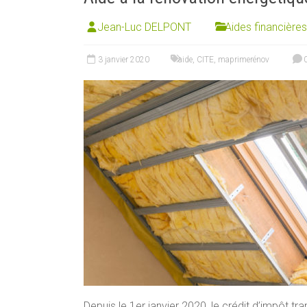
Jean-Luc DELPONT
Aides financières
3 janvier 2020
aide
,
CITE
,
maprimerénov
0
Depuis le 1er janvier 2020, le crédit d’impôt t