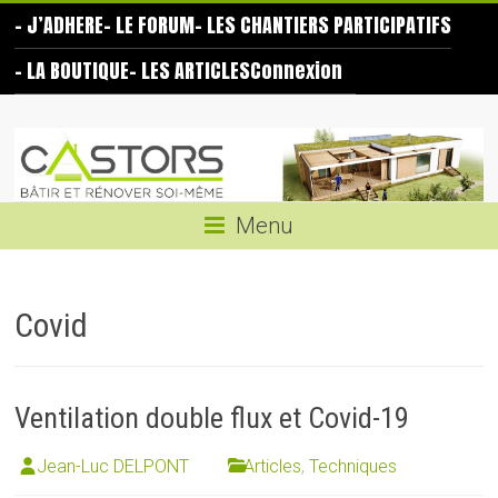
Skip
– J’ADHERE
– LE FORUM
– LES CHANTIERS PARTICIPATIFS
to
content
– LA BOUTIQUE
– LES ARTICLES
Connexion
Les
Castors
Bâtir
Menu
et
rénover
soi-
Covid
même
Ventilation double flux et Covid-19
Jean-Luc DELPONT
Articles
,
Techniques