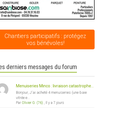
Chantiers participatifs : protégez
vos bénévoles!
es derniers messages du forum
Menuiseries Minco : livraison catastrophe...
Bonjour, J'ai acheté 4 menuiseries (une baie
vitrée e...
Par
Olivier G. (76)
,
Il y a 7 jours