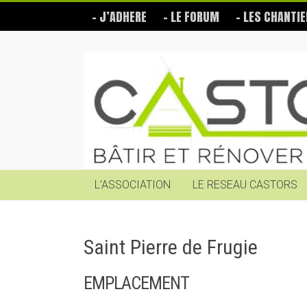
Skip
– J’ADHERE
– LE FORUM
– LES CHANTIE
to
content
Les
Castors
Bâtir
et
rénover
soi-
même
L’ASSOCIATION
LE RESEAU CASTORS
Saint Pierre de Frugie
EMPLACEMENT