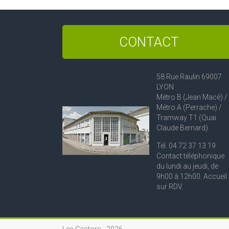
CONTACT
58 Rue Raulin 69007
LYON
Métro B (Jean Macé) /
Métro A (Perrache) /
Tramway T1 (Quai
Claude Bernard)
Tél. 04 72 37 13 19
Contact téléphonique
du lundi au jeudi, de
9h00 à 12h00. Accueil
sur RDV.
Les Castors -
2026