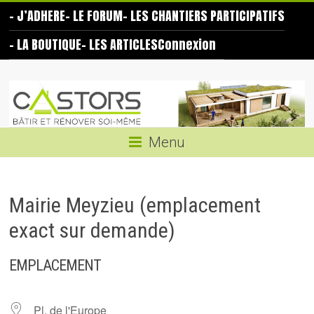
Skip
– J’ADHERE
– LE FORUM
– LES CHANTIERS PARTICIPATIFS
to
content
– LA BOUTIQUE
– LES ARTICLES
Connexion
Les
Castors
Bâtir
Menu
et
rénover
soi-
Mairie Meyzieu (emplacement
même
exact sur demande)
EMPLACEMENT
Pl. de l'Europe