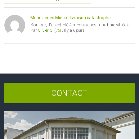
Menuiseries Minco : livraison catastrophe...
Bonjour, J'ai acheté 4 menuiseries (une baie vitrée e...
Par
Olivier G. (76)
,
Il y a 6 jours
CONTACT