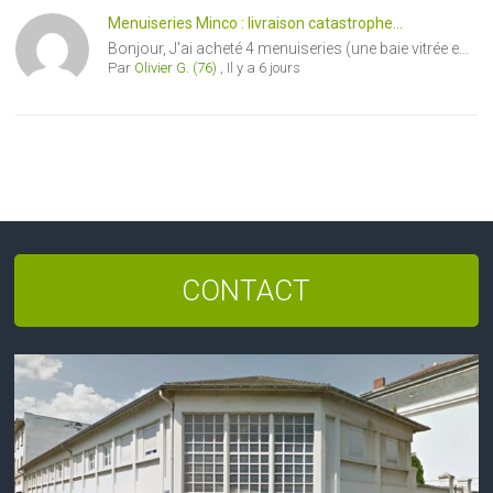
Menuiseries Minco : livraison catastrophe...
Bonjour, J'ai acheté 4 menuiseries (une baie vitrée e...
Par
Olivier G. (76)
,
Il y a 6 jours
CONTACT