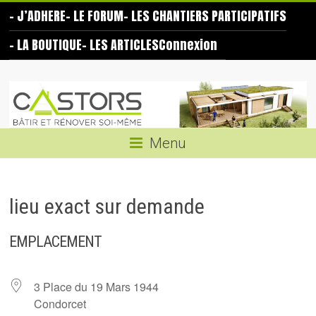
Skip
– J’ADHERE
– LE FORUM
– LES CHANTIERS PARTICIPATIFS
to
content
– LA BOUTIQUE
– LES ARTICLES
Connexion
Les
Castors
Bâtir
Menu
et
rénover
soi-
lieu exact sur demande
même
EMPLACEMENT
3 Place du 19 Mars 1944
Condorcet