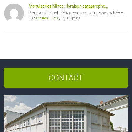
Menuiseries Minco : livraison catastrophe...
Bonjour, J'ai acheté 4 menuiseries (une baie vitrée e...
Par
Olivier G. (76)
,
Il y a 6 jours
CONTACT