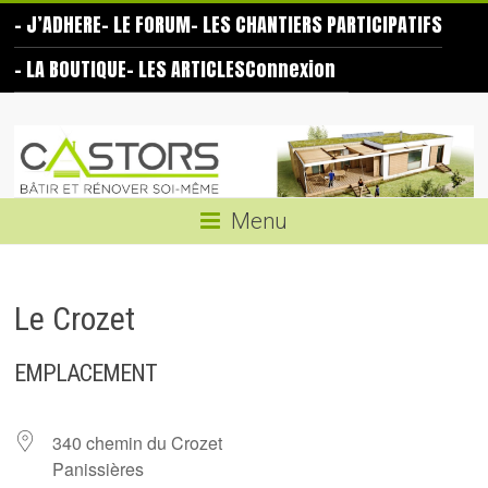
Skip
– J’ADHERE
– LE FORUM
– LES CHANTIERS PARTICIPATIFS
to
content
– LA BOUTIQUE
– LES ARTICLES
Connexion
Les
Castors
Bâtir
Menu
et
rénover
soi-
Le Crozet
même
EMPLACEMENT
340 chemin du Crozet
Panissières