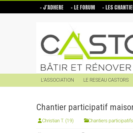
Skip
– J’ADHERE
– LE FORUM
– LES CHANTIE
to
content
Les
Castors
Bâtir
et
rénover
soi-
même
L’ASSOCIATION
LE RESEAU CASTORS
Chantier participatif maiso
Christian T. (19)
Chantiers participatifs