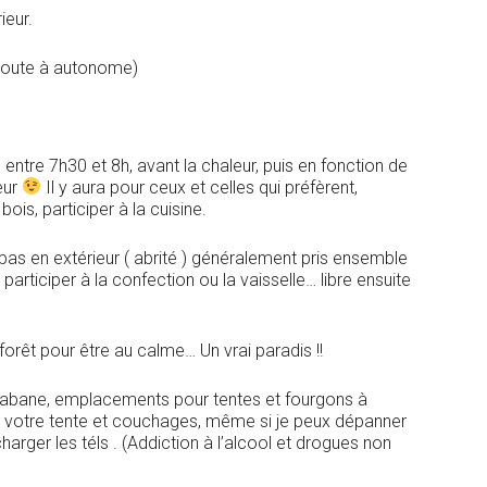
ieur.
 doute à autonome)
entre 7h30 et 8h, avant la chaleur, puis en fonction de
eur
Il y aura pour ceux et celles qui préfèrent,
ois, participer à la cuisine.
pas en extérieur ( abrité ) généralement pris ensemble
 participer à la confection ou la vaisselle… libre ensuite
forêt pour être au calme… Un vrai paradis !!
cabane, emplacements pour tentes et fourgons à
ec votre tente et couchages, même si je peux dépanner
arger les téls . (Addiction à l’alcool et drogues non