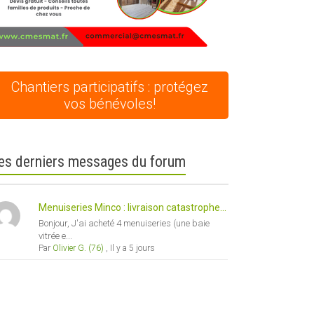
Chantiers participatifs : protégez
vos bénévoles!
es derniers messages du forum
Menuiseries Minco : livraison catastrophe...
Bonjour, J'ai acheté 4 menuiseries (une baie
vitrée e...
Par
Olivier G. (76)
,
Il y a 5 jours