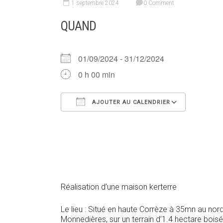
1 septembre 2024
0 Comment
QUAND
01/09/2024 - 31/12/2024
0 h 00 min
AJOUTER AU CALENDRIER
Télécharger ICS
Calendr
Réalisation d’une maison kerterre
Le lieu : Situé en haute Corrèze à 35mn au nord
Monnedières, sur un terrain d’1.4 hectare boisé