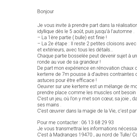
Bonjour
Je vous invite à prendre part dans la réalisat
idyllique dès le 5 août, puis jusqu’à l’automne .
– La 1ère partie ( bulle) est finie !
– La 2e étape : Il reste 2 petites cloisons avec 
et extérieurs, avec tous les détails…
Chaque partie bosselée peut devenir sujet à un
ronde au vue de sa grandeur !
De part mon expérience en rénovation chaux chan
kerterre de 7m pousse à d’autres contraintes où
astuces pour être efficace !
Oeuvrer sur une kerterre est un mélange de 
prendre place comme les muscles ont besoin 
C’est un jeu, où l’on y met son cœur, sa joie ,
ses mains .
C’est œuvrer dans la magie de la Vie, c’est par
Pour me contacter : 06 13 68 29 93
Je vous transmettrai les informations nécessai
C’est à Madranges 19470 , au nord de Tulle/ C