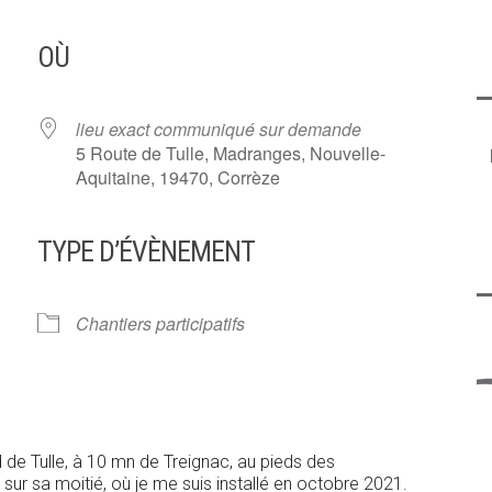
OÙ
lieu exact communiqué sur demande
5 Route de Tulle, Madranges, Nouvelle-
Aquitaine, 19470, Corrèze
TYPE D’ÉVÈNEMENT
ier Google
iCalendar
Offi
Chantiers participatifs
 de Tulle, à 10 mn de Treignac, au pieds des
 sur sa moitié, où je me suis installé en octobre 2021.