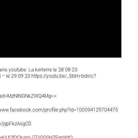
ens youtube. La kerterre le 28 08 23
– le 29 09 23 https://youtu.be/_5blm-bdxIc?
?igshid=MzNlNGNkZWQ4Mg==
//www.facebook.com/profile.php?id=100094129704475
be/jqpFkzAsgC0
annel/UCfOCkumLi7TIQG0HZFnpWtQ