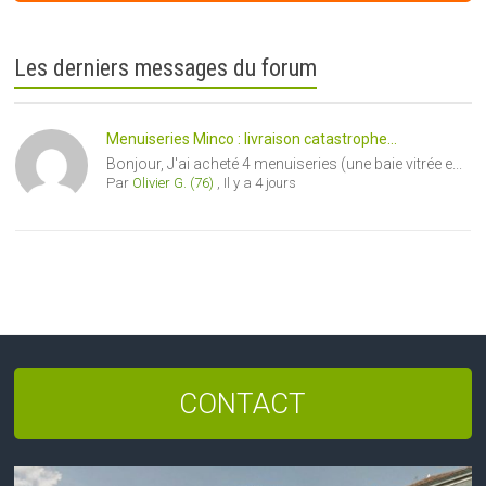
Les derniers messages du forum
Menuiseries Minco : livraison catastrophe...
Bonjour, J'ai acheté 4 menuiseries (une baie vitrée e...
Par
Olivier G. (76)
,
Il y a 4 jours
CONTACT