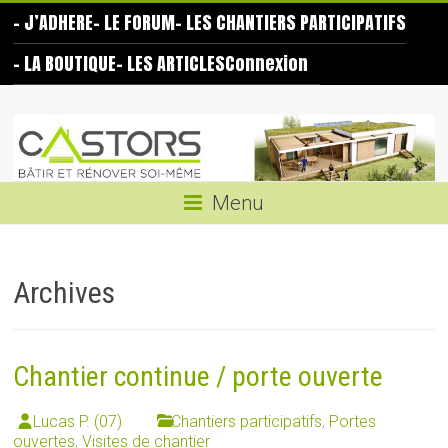
Skip
– J’ADHERE
– LE FORUM
– LES CHANTIERS PARTICIPATIFS
to
content
– LA BOUTIQUE
– LES ARTICLES
Connexion
Les
Castors
Bâtir
Menu
et
rénover
soi-
Archives
même
Chantier continue / porte ouverte
Lucas P. (07)
Chantiers participatifs
,
Portes
ouvertes
,
Visites de chantier